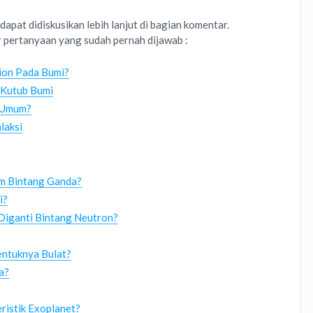
dapat didiskusikan lebih lanjut di bagian komentar.
r pertanyaan yang sudah pernah dijawab :
ion Pada Bumi?
 Kutub Bumi
s Umum?
laksi
em Bintang Ganda?
i?
 Diganti Bintang Neutron?
entuknya Bulat?
a?
istik Exoplanet?