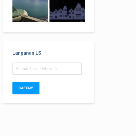
Langanan LS
Alamat
Surat
Elektronik
DAFTAR!