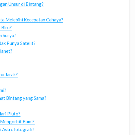
an Unsur di Bintang?
a Melebihi Kecepatan Cahaya?
 Biru?
a Surya?
ak Punya Satelit?
lanet?
au Jarak?
mi?
hat Bintang yang Sama?
ari Pluto?
g Mengorbit Bumi?
i Astrofotografi?