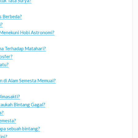
tuk Tata Surya?
s Berbeda?
i?
 Menekuni Hobi Astronomi?
ma Terhadap Matahari?
osfer?
atu?
n di Alam Semesta Memuai?
Bimasakti?
taukah Bintang Gagal?
a?
emesta?
 apa sebuah bintang?
ini?