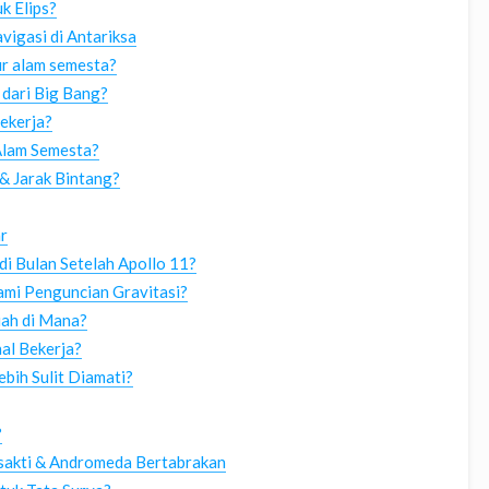
k Elips?
vigasi di Antariksa
r alam semesta?
dari Big Bang?
ekerja?
Alam Semesta?
 Jarak Bintang?
r
i Bulan Setelah Apollo 11?
mi Penguncian Gravitasi?
iah di Mana?
al Bekerja?
bih Sulit Diamati?
?
asakti & Andromeda Bertabrakan