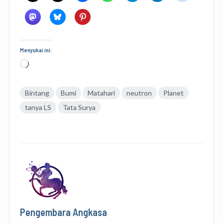
Menyukai ini:
Memuat...
Bintang
Bumi
Matahari
neutron
Planet
tanya LS
Tata Surya
Pengembara Angkasa