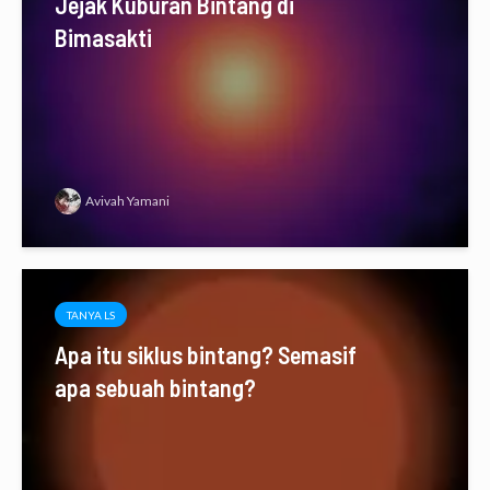
Jejak Kuburan Bintang di
Bimasakti
Avivah Yamani
TANYA LS
Apa itu siklus bintang? Semasif
apa sebuah bintang?