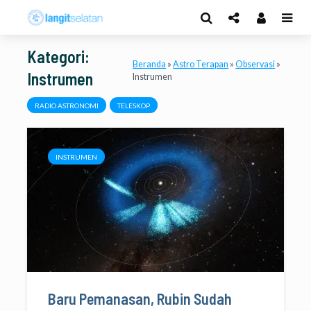
Kategori:
Beranda
»
Astro Terapan
»
Observasi
»
Instrumen
Instrumen
RADIO ASTRONOMI
TELESKOP
INSTRUMEN
Baru Pemanasan, Rubin Sudah