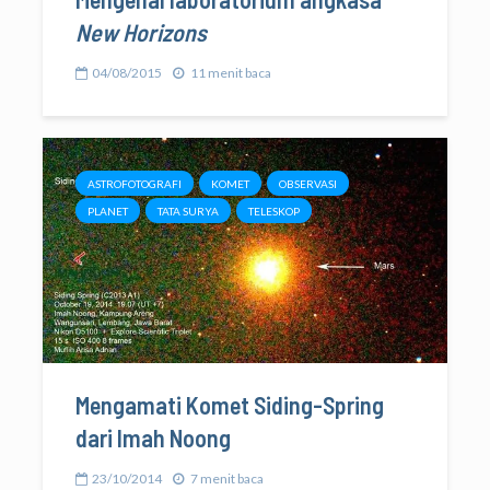
New Horizons
04/08/2015
11 menit baca
ASTROFOTOGRAFI
KOMET
OBSERVASI
PLANET
TATA SURYA
TELESKOP
Mengamati Komet Siding-Spring
dari Imah Noong
23/10/2014
7 menit baca