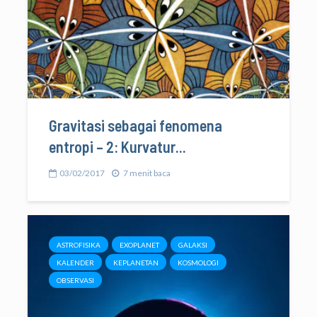
Gravitasi sebagai fenomena
entropi – 2: Kurvatur...
03/02/2017
7 menit baca
ASTROFISIKA
EXOPLANET
GALAKSI
KALENDER
KEPLANETAN
KOSMOLOGI
OBSERVASI