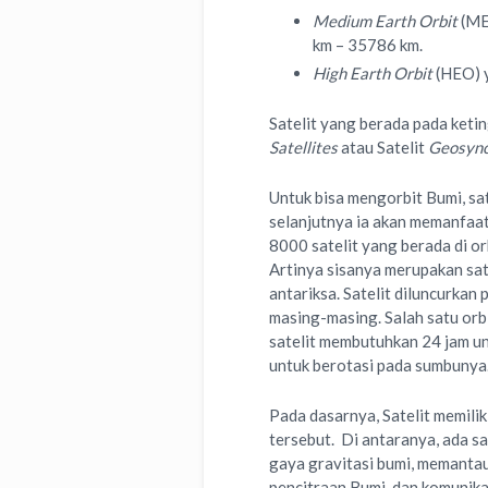
Medium Earth Orbit
(MEO
km – 35786 km.
High Earth Orbit
(HEO) y
Satelit yang berada pada keti
Satellites
atau Satelit
Geosync
Untuk bisa mengorbit Bumi, sat
selanjutnya ia akan memanfaat
8000 satelit yang berada di o
Artinya sisanya merupakan sat
antariksa. Satelit diluncurkan
masing-masing. Salah satu orb
satelit membutuhkan 24 jam u
untuk berotasi pada sumbunya
Pada dasarnya, Satelit memilik
tersebut. Di antaranya, ada sa
gaya gravitasi bumi, memantau
pencitraan Bumi, dan komunika