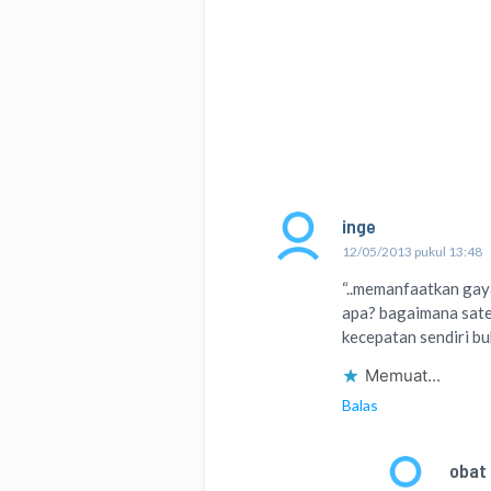
inge
12/05/2013 pukul 13:48
“..memanfaatkan gaya
apa? bagaimana sat
kecepatan sendiri bu
Memuat...
Balas
obat