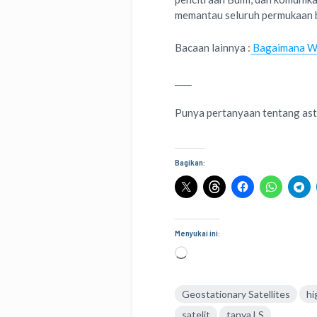
memantau seluruh permukaan b
Bacaan lainnya :
Bagaimana Wa
____
Punya pertanyaan tentang as
Bagikan:
Menyukai ini:
Memuat...
Geostationary Satellites
hi
satelit
tanya LS