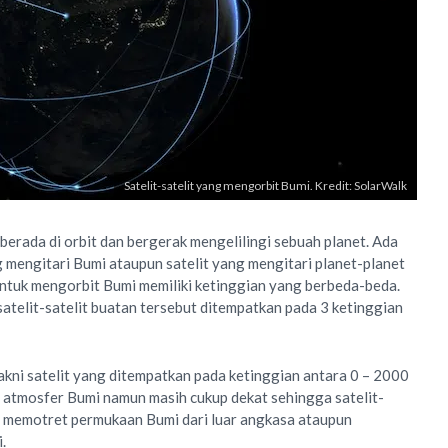
Satelit-satelit yang mengorbit Bumi. Kredit: SolarWalk
berada di orbit dan bergerak mengelilingi sebuah planet. Ada
g mengitari Bumi ataupun satelit yang mengitari planet-planet
 untuk mengorbit Bumi memiliki ketinggian yang berbeda-beda.
 satelit-satelit buatan tersebut ditempatkan pada 3 ketinggian
kni satelit yang ditempatkan pada ketinggian antara 0 – 2000
ar atmosfer Bumi namun masih cukup dekat sehingga satelit-
sa memotret permukaan Bumi dari luar angkasa ataupun
.