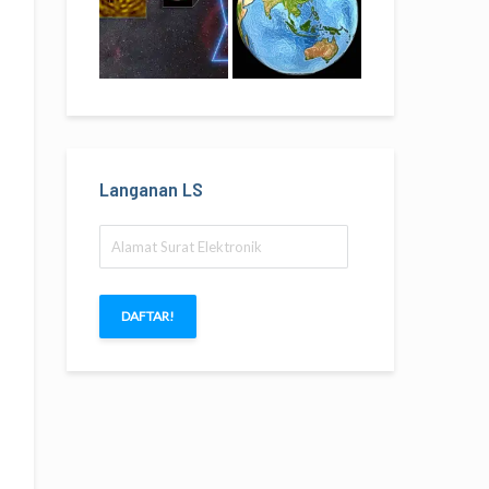
Langanan LS
Alamat
Surat
Elektronik
DAFTAR!