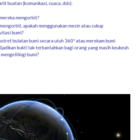
it buatan (komunikasi, cuaca, dsb):
 mereka mengorbit?
mengorbit, apakah menggunakan mesin atau cukup
itasi bumi?
otret bulatan bumi secara utuh 360º atau merekam bumi
dijadikan bukti tak terbantahkan bagi orang yang masih keukeuh
mengelilingi bumi?