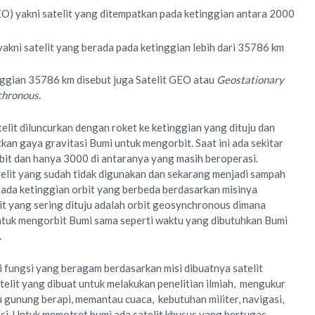
) yakni satelit yang ditempatkan pada ketinggian antara 2000
akni satelit yang berada pada ketinggian lebih dari 35786 km
nggian 35786 km disebut juga Satelit GEO atau
Geostationary
hronous
.
elit diluncurkan dengan roket ke ketinggian yang dituju dan
kan gaya gravitasi Bumi untuk mengorbit. Saat ini ada sekitar
rbit dan hanya 3000 di antaranya yang masih beroperasi.
elit yang sudah tidak digunakan dan sekarang menjadi sampah
 pada ketinggian orbit yang berbeda berdasarkan misinya
it yang sering dituju adalah orbit geosynchronous dimana
ntuk mengorbit Bumi sama seperti waktu yang dibutuhkan Bumi
.
i fungsi yang beragam berdasarkan misi dibuatnya satelit
telit yang dibuat untuk melakukan penelitian ilmiah, mengukur
 gunung berapi, memantau cuaca, kebutuhan militer, navigasi,
si. Untuk memotret bumi ada satelit khusus yang bertugas