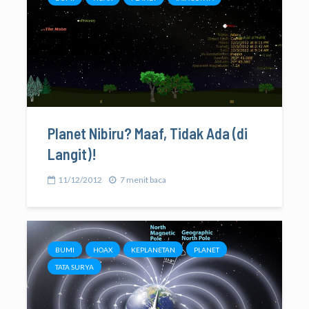
Planet Nibiru? Maaf, Tidak Ada (di
Langit)!
11/12/2012
7 menit baca
BUMI
HOAX
KEPLANETAN
PLANET
TATA SURYA