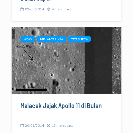
02/08/2014
4 menit baca
HOAX
MISI ANTARIKSA
TATA SURYA
Melacak Jejak Apollo 11 di Bulan
20/01/2014
13 menit baca