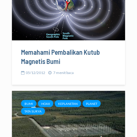
Memahami Pembalikan Kutub
Magnetis Bumi
05/12/2012
7 menit baca
BUMI
HOAX
KEPLANETAN
PLANET
TATA SURYA