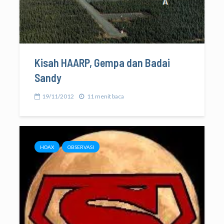
Kisah HAARP, Gempa dan Badai
Sandy
19/11/2012
11 menit baca
HOAX
OBSERVASI