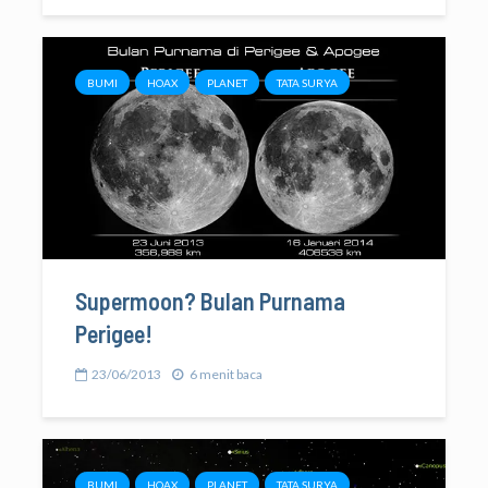
BUMI
HOAX
PLANET
TATA SURYA
Supermoon? Bulan Purnama
Perigee!
23/06/2013
6 menit baca
BUMI
HOAX
PLANET
TATA SURYA