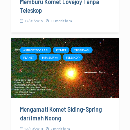
Memburu Komet Lovejoy Tanpa
Teleskop
17/01/2015
11 menit baca
ASTROFOTOGRAFI
KOMET
OBSERVASI
PLANET
TATA SURYA
TELESKOP
Mengamati Komet Siding-Spring
dari Imah Noong
23/10/2014
7 menit baca