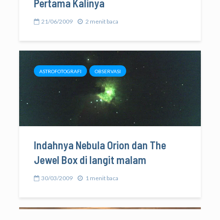
Pertama Kalinya
21/06/2009
2 menit baca
ASTROFOTOGRAFI
OBSERVASI
Indahnya Nebula Orion dan The
Jewel Box di langit malam
30/03/2009
1 menit baca