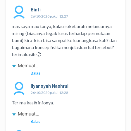
Binti
26/10/2020 pukul 12:27
mas saya mau tanya, kalau roket arah meluncurnya
miring (biasanya tegak lurus terhadap permukaan
bumi) kira-kira bisa sampai ke luar angkasa kah? dan
bagaimana konsep fisika menjelaskan hal tersebut?
terimakasih 🙂
Memuat...
Balas
Ilyansyah Nashrul
26/10/2020 pukul 12:28
Terima kasih infonya.
Memuat...
Balas