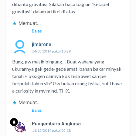
dibantu gravitasi. Silakan baca bagian “ketapel
gravitasi” dalam artikel di atas.
Memuat...
Balas
jimbrene
14/03/2014 pukul 10:29
Bung, gw masih bingung… Buat wahana yang
ukurannya gak gede-gede amat, bahan bakar minyak
tanah + oksigen cairnya kok bisa awet sampe
berpuluh tahun sih? Gw bukan orang fisika, but I have
a curiosity in my mind. THX.
Memuat...
Balas
Pengembara Angkasa
11/12/2014 pukul 05:18