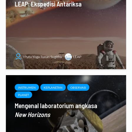
LEAP: Ekspedisi Antariksa
I Putu Yoga Tunas Sugitha
LEAP
INSTRUMEN
KEPLANETAN
OBSERVASI
PLANET
Mengenal laboratorium angkasa
New Horizons