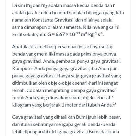
Di sini
m
dan
m
adalah massa kedua benda dan
r
1
2
adalah jarak kedua benda.
G
adalah bilangan yang kita
namakan Konstanta Gravitasi, dan nilainya selalu
sama dimanapun di alam semesta. Nilainya angka ini
-11
3
-1
-2
kecil sekali yaitu
G = 6.67 × 10
m
kg
s
.
Apabila kita melihat persamaan ini, artinya setiap
benda yang memiliki massa pada prinsipnya punya
gaya gravitasi. Anda, pembaca, punya gaya gravitasi.
Komputer Anda punya gaya gravitasi, ibu Anda pun
punya gaya gravitasi. Hanya saja, gaya gravitasi yang
ditimbulkan oleh objek-objek sehari-hari ini sangat
lemah. Cobalah menghitung berapa gaya gravitasi
tubuh Anda yang dirasakan suatu objek seberat 1
1)
kilogram yang berjarak 1 meter dari tubuh Anda.
Gaya gravitasi yang dihasilkan Bumi jauh lebih besar,
dan itulah sebabnya mengapa gerak benda-benda
lebih dipengaruhi oleh gaya gravitasi Bumi daripada