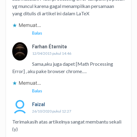
yg muncul karena gagal menampilkan persamaan
yang ditulis di artikel ini dalam LaTeX
Memuat...
Balas
Farhan Éternite
12/04/2015 pukul 14:46
Sama,aku juga dapet [Math Processing
Error] , aku pake browser chrome….
Memuat...
Balas
Faizal
26/10/2020 pukul 12:27
Terimakasih atas artikelnya sangat membantu sekali
(y)