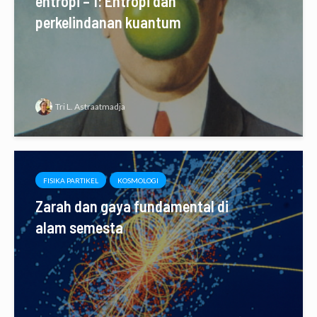
entropi – 1: Entropi dan
perkelindanan kuantum
Tri L. Astraatmadja
FISIKA PARTIKEL
KOSMOLOGI
Zarah dan gaya fundamental di
alam semesta