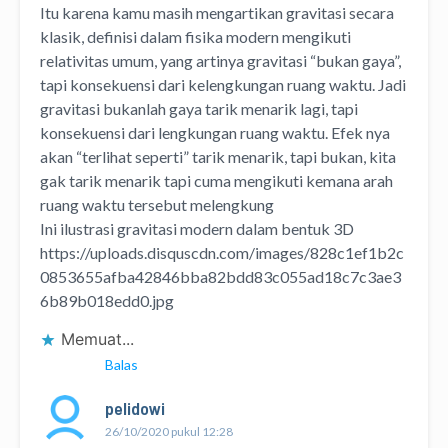
Itu karena kamu masih mengartikan gravitasi secara
klasik, definisi dalam fisika modern mengikuti
relativitas umum, yang artinya gravitasi “bukan gaya”,
tapi konsekuensi dari kelengkungan ruang waktu. Jadi
gravitasi bukanlah gaya tarik menarik lagi, tapi
konsekuensi dari lengkungan ruang waktu. Efek nya
akan “terlihat seperti” tarik menarik, tapi bukan, kita
gak tarik menarik tapi cuma mengikuti kemana arah
ruang waktu tersebut melengkung
Ini ilustrasi gravitasi modern dalam bentuk 3D
https://uploads.disquscdn.com/images/828c1ef1b2c
0853655afba42846bba82bdd83c055ad18c7c3ae3
6b89b018edd0.jpg
Memuat...
Balas
pelidowi
26/10/2020 pukul 12:28