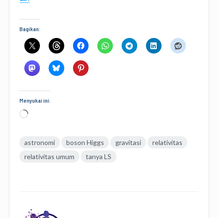
Bagikan:
Menyukai ini:
Memuat...
astronomi
boson Higgs
gravitasi
relativitas
relativitas umum
tanya LS