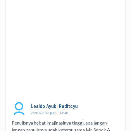
Lealdo Ayubi Raditcyu
25/01/2013 pukul 13:48
Penulisnya hebat imajinasinya tinggi, apa jangan-
jangan penulisnya udah ketemu sama Mr. Spock &