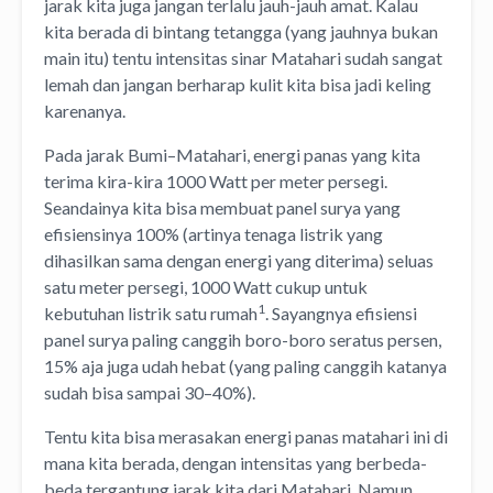
jarak kita juga jangan terlalu jauh-jauh amat. Kalau
kita berada di bintang tetangga (yang jauhnya bukan
main itu) tentu intensitas sinar Matahari sudah sangat
lemah dan jangan berharap kulit kita bisa jadi keling
karenanya.
Pada jarak Bumi–Matahari, energi panas yang kita
terima kira-kira 1000 Watt per meter persegi.
Seandainya kita bisa membuat panel surya yang
efisiensinya 100% (artinya tenaga listrik yang
dihasilkan sama dengan energi yang diterima) seluas
satu meter persegi, 1000 Watt cukup untuk
1
kebutuhan listrik satu rumah
. Sayangnya efisiensi
panel surya paling canggih boro-boro seratus persen,
15% aja juga udah hebat (yang paling canggih katanya
sudah bisa sampai 30–40%).
Tentu kita bisa merasakan energi panas matahari ini di
mana kita berada, dengan intensitas yang berbeda-
beda tergantung jarak kita dari Matahari. Namun