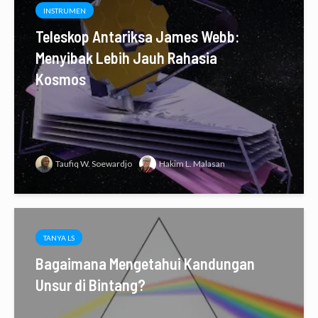
INSTRUMEN
Teleskop Antariksa James Webb:
Menyibak Lebih Jauh Rahasia
Kosmos
Taufiq W. Soewardjo
Hakim L. Malasan
TANYA LS
Bagaimana Mengetahui Kandungan
Unsur di Bintang?