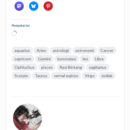
Menyukai ini:
Memuat...
aquarius
Aries
astrologi
astronomi
Cancer
capricorn
Gemini
konstelasi
leo
Libra
Ophiuchus
pisces
Rasi Bintang
sagitarius
Scorpio
Taurus
vernal eqinox
Virgo
zodiak