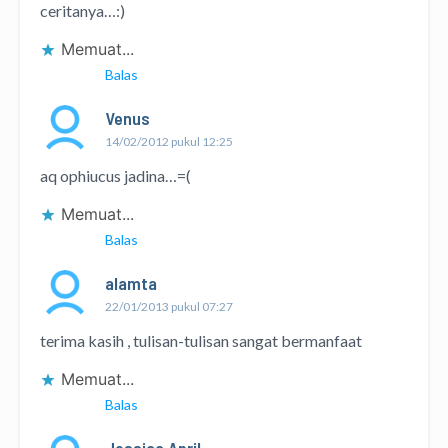
ceritanya…:)
Memuat...
Balas
Venus
14/02/2012 pukul 12:25
aq ophiucus jadina…=(
Memuat...
Balas
alamta
22/01/2013 pukul 07:27
terima kasih , tulisan-tulisan sangat bermanfaat
Memuat...
Balas