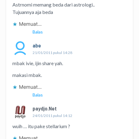
Astrnomi memang beda dari astrologi..
Tujuannya aja beda
Memuat...
Balas
abe
21/01/2011 pukul 14:28
mbak ivie, ijin share yah.
makasi mbak.
Memuat...
Balas
paydjo.Net
24/01/2011 pukul 14:12
wuih … itu pake stellarium ?
Memuat...