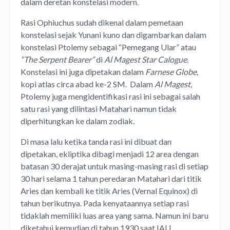
dalam deretan konstelasi modern.
Rasi Ophiuchus sudah dikenal dalam pemetaan
konstelasi sejak Yunani kuno dan digambarkan dalam
konstelasi Ptolemy sebagai “Pemegang Ular” atau
“The Serpent Bearer”
di
Al Magest Star Calogue
.
Konstelasi ini juga dipetakan dalam
Farnese Globe
,
kopi atlas circa abad ke-2 SM. Dalam
Al Magest
,
Ptolemy juga mengidentifikasi rasi ini sebagai salah
satu rasi yang dilintasi Matahari namun tidak
diperhitungkan ke dalam zodiak.
Di masa lalu ketika tanda rasi ini dibuat dan
dipetakan, ekliptika dibagi menjadi 12 area dengan
batasan 30 derajat untuk masing-masing rasi di setiap
30 hari selama 1 tahun peredaran Matahari dari titik
Aries dan kembali ke titik Aries (Vernal Equinox) di
tahun berikutnya. Pada kenyataannya setiap rasi
tidaklah memiliki luas area yang sama. Namun ini baru
diketahui kemudian di tahun 1930 saat IAU