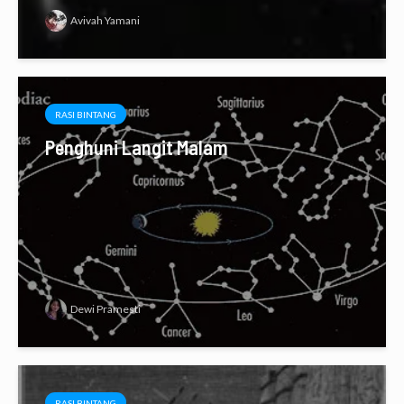
Avivah Yamani
RASI BINTANG
Penghuni Langit Malam
Dewi Pramesti
RASI BINTANG