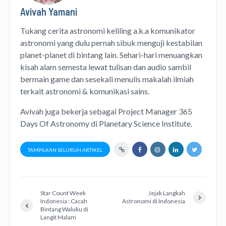
Avivah Yamani
Tukang cerita astronomi keliling
a.k.a
komunikator
astronomi
yang dulu pernah sibuk menguji kestabilan
planet-planet di bintang lain. Sehari-hari menuangkan
kisah alam semesta lewat
tulisan
dan
audio
sambil
bermain game dan sesekali menulis
makalah ilmiah
terkait astronomi &
komunikasi sains.
Avivah juga bekerja sebagai Project Manager
365
Days Of Astronomy
di
Planetary Science Institute
.
TAMPILKAN SELURUH ARTIKEL
Star Count Week
Jejak Langkah
Indonesia : Cacah
Astronomi di Indonesia
Bintang Waluku di
Langit Malam