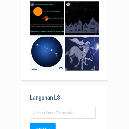
Langanan LS
Alamat
Surat
Elektronik
DAFTAR!