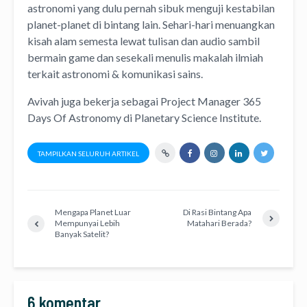
astronomi
yang dulu pernah sibuk menguji kestabilan
planet-planet di bintang lain. Sehari-hari menuangkan
kisah alam semesta lewat
tulisan
dan
audio
sambil
bermain game dan sesekali menulis
makalah ilmiah
terkait astronomi &
komunikasi sains.
Avivah juga bekerja sebagai Project Manager
365
Days Of Astronomy
di
Planetary Science Institute
.
TAMPILKAN SELURUH ARTIKEL
Mengapa Planet Luar
Di Rasi Bintang Apa
Mempunyai Lebih
Matahari Berada?
Banyak Satelit?
6 komentar