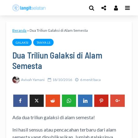
Beranda
»
Dua Triliun Galaksi di Alam Semesta
GALAKSI
TANYA LS
Dua Triliun Galaksi di Alam
Semesta
Avivah Yamani
18/10/2016
6 menit baca
Ada dua triliun galaksi di alam semesta!
Ini hasil sensus atau pencacahan terbaru dari alam
semesta yang dipublikasikan. Jumlah galaksinya