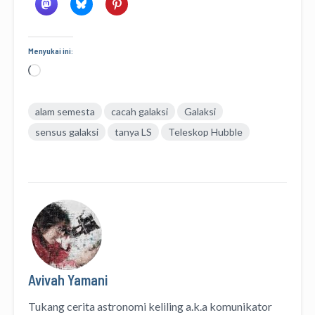
Menyukai ini:
Memuat...
alam semesta
cacah galaksi
Galaksi
sensus galaksi
tanya LS
Teleskop Hubble
Avivah Yamani
Tukang cerita astronomi keliling
a.k.a
komunikator