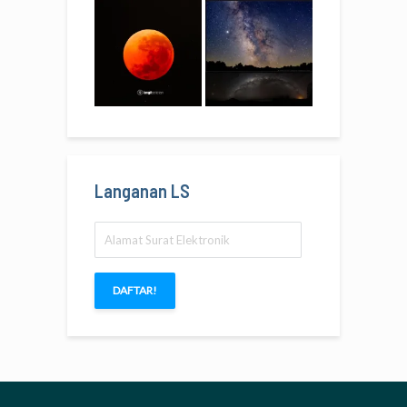
Langanan LS
Alamat
Surat
Elektronik
DAFTAR!