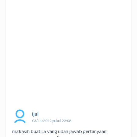
ijul
03/11/2012 pukul 22:08
makasih buat LS yang udah jawab pertanyaan