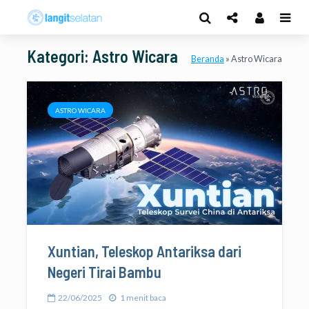
Kategori: Astro Wicara
Beranda
»
Astro Wicara
ASTRO WICARA
Xuntian, Teleskop Antariksa dari
Negeri Tirai Bambu
22/06/2025
1 menit baca