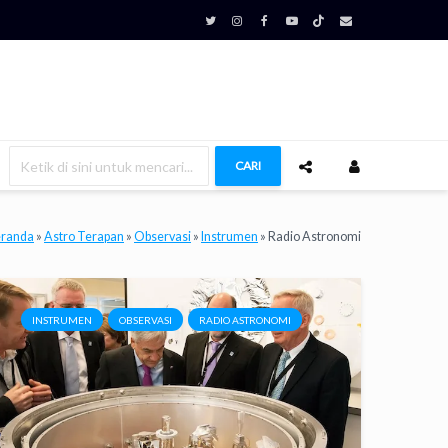
CARI
randa
»
Astro Terapan
»
Observasi
»
Instrumen
»
Radio Astronomi
INSTRUMEN
OBSERVASI
RADIO ASTRONOMI