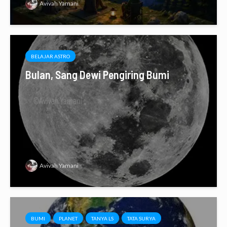
Avivah Yamani
BELAJAR ASTRO
Bulan, Sang Dewi Pengiring Bumi
Avivah Yamani
BUMI
PLANET
TANYA LS
TATA SURYA