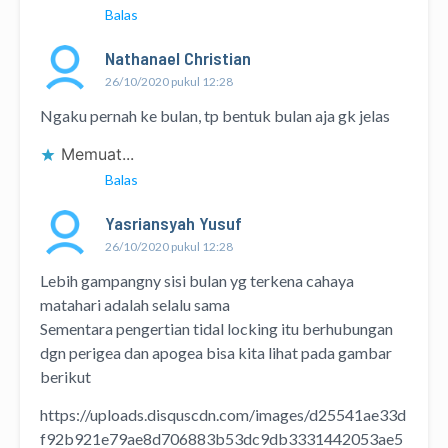
Balas
Nathanael Christian
26/10/2020 pukul 12:28
Ngaku pernah ke bulan, tp bentuk bulan aja gk jelas
Memuat...
Balas
Yasriansyah Yusuf
26/10/2020 pukul 12:28
Lebih gampangny sisi bulan yg terkena cahaya
matahari adalah selalu sama
Sementara pengertian tidal locking itu berhubungan
dgn perigea dan apogea bisa kita lihat pada gambar
berikut
https://uploads.disquscdn.com/images/d25541ae33d
f92b921e79ae8d706883b53dc9db3331442053ae5