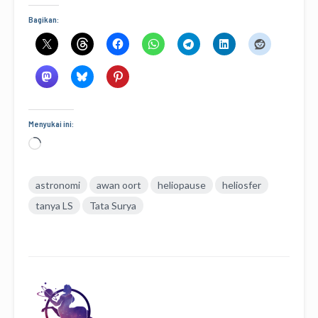
Bagikan:
Menyukai ini:
Memuat...
astronomi
awan oort
heliopause
heliosfer
tanya LS
Tata Surya