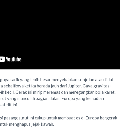
, gaya tarik yang lebih besar menyebabkan tonjolan atau tidal
a sebaliknya ketika berada jauh dari Jupiter. Gaya gravitasi
lebih kecil. Gerak ini mirip meremas dan meregangkan bola karet.
surut yang muncul di bagian dalam Europa yang kemudian
telit ini.
ksi pasang surut ini cukup untuk membuat es di Europa bergerak
untuk menghapus jejak kawah.