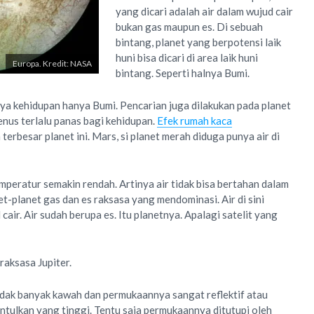
yang dicari adalah air dalam wujud cair
bukan gas maupun es. Di sebuah
bintang, planet yang berpotensi laik
huni bisa dicari di area laik huni
Europa. Kredit: NASA
bintang. Seperti halnya Bumi.
nya kehidupan hanya Bumi. Pencarian juga dilakukan pada planet
enus terlalu panas bagi kehidupan.
Efek rumah kaca
terbesar planet ini. Mars, si planet merah diduga punya air di
mperatur semakin rendah. Artinya air tidak bisa bertahan dalam
net-planet gas dan es raksasa yang mendominasi. Air di sini
cair. Air sudah berupa es. Itu planetnya. Apalagi satelit yang
 raksasa Jupiter.
Tidak banyak kawah dan permukaannya sangat reflektif atau
ulkan yang tinggi. Tentu saja permukaannya ditutupi oleh