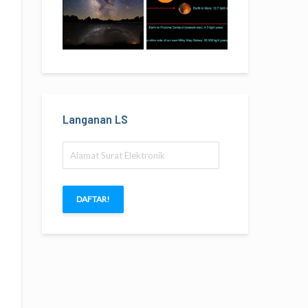
Langanan LS
Alamat
Surat
Elektronik
DAFTAR!