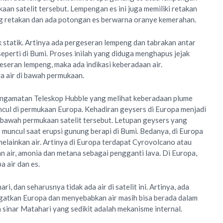
aan satelit tersebut. Lempengan es ini juga memiliki retakan
ng retakan dan ada potongan es berwarna oranye kemerahan.
k statik. Artinya ada pergeseran lempeng dan tabrakan antar
seperti di Bumi. Proses inilah yang diduga menghapus jejak
eseran lempeng, maka ada indikasi keberadaan air.
 air di bawah permukaan.
pengamatan Teleskop Hubble yang melihat keberadaan plume
cul di permukaan Europa. Kehadiran geysers di Europa menjadi
di bawah permukaan satelit tersebut. Letupan geysers yang
 muncul saat erupsi gunung berapi di Bumi. Bedanya, di Europa
elainkan air. Artinya di Europa terdapat Cyrovolcano atau
 air, amonia dan metana sebagai pengganti lava. Di Europa,
 air dan es.
i, dan seharusnya tidak ada air di satelit ini. Artinya, ada
atkan Europa dan menyebabkan air masih bisa berada dalam
 sinar Matahari yang sedikit adalah mekanisme internal.