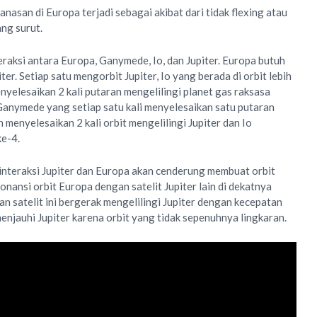
anasan di Europa terjadi sebagai akibat dari tidak flexing atau
ang surut.
eraksi antara Europa, Ganymede, Io, dan Jupiter. Europa butuh
iter. Setiap satu mengorbit Jupiter, Io yang berada di orbit lebih
nyelesaikan 2 kali putaran mengelilingi planet gas raksasa
 Ganymede yang setiap satu kali menyelesaikan satu putaran
 menyelesaikan 2 kali orbit mengelilingi Jupiter dan Io
ke-4.
, interaksi Jupiter dan Europa akan cenderung membuat orbit
sonansi orbit Europa dengan satelit Jupiter lain di dekatnya
 satelit ini bergerak mengelilingi Jupiter dengan kecepatan
njauhi Jupiter karena orbit yang tidak sepenuhnya lingkaran.