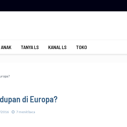
 ANAK
TANYA LS
KANAL LS
TOKO
uropa?
dupan di Europa?
/2016
7 menit baca