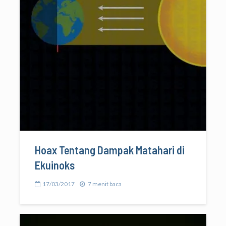
Hoax Tentang Dampak Matahari di
Ekuinoks
17/03/2017
7 menit baca