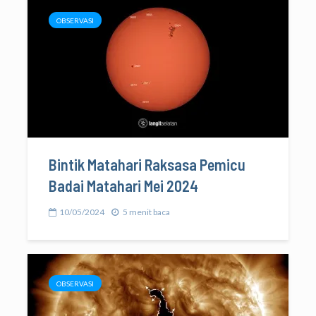
OBSERVASI
Bintik Matahari Raksasa Pemicu
Badai Matahari Mei 2024
10/05/2024
5 menit baca
OBSERVASI