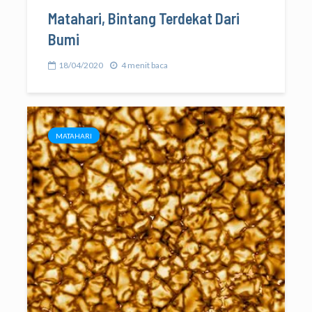
Matahari, Bintang Terdekat Dari
Bumi
18/04/2020
4 menit baca
MATAHARI