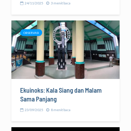
24/11/2025
3 menit baca
OBSERVASI
Ekuinoks: Kala Siang dan Malam
Sama Panjang
23/09/2025
8 menit baca