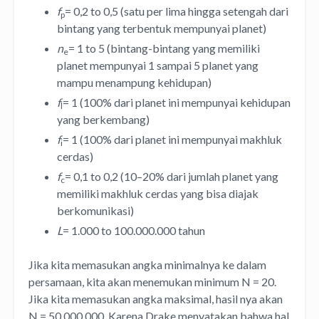
f
= 0,2 to 0,5 (satu per lima hingga setengah dari
p
bintang yang terbentuk mempunyai planet)
n
= 1 to 5 (bintang-bintang yang memiliki
e
planet mempunyai 1 sampai 5 planet yang
mampu menampung kehidupan)
f
= 1 (100% dari planet ini mempunyai kehidupan
l
yang berkembang)
f
= 1 (100% dari planet ini mempunyai makhluk
i
cerdas)
f
= 0,1 to 0,2 (10–20% dari jumlah planet yang
c
memiliki makhluk cerdas yang bisa diajak
berkomunikasi)
L
= 1.000 to 100.000.000 tahun
Jika kita memasukan angka minimalnya ke dalam
persamaan, kita akan menemukan minimum N = 20.
Jika kita memasukan angka maksimal, hasil nya akan
N = 50.000.000. Karena Drake menyatakan bahwa hal