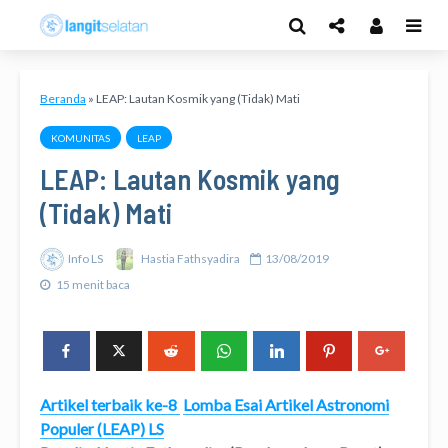
Beranda
»
LEAP: Lautan Kosmik yang (Tidak) Mati
KOMUNITAS
LEAP
LEAP: Lautan Kosmik yang
(Tidak) Mati
Info LS
Hastia Fathsyadira
13/08/2019
15 menit baca
Artikel terbaik ke-8
Lomba Esai Artikel Astronomi
Populer (LEAP) LS