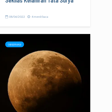
Sekilas Kelahiran Tata Surya
08/06/2022
4 menit baca
OBSERVASI