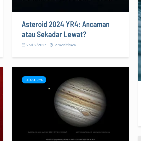
Asteroid 2024 YR4: Ancaman
atau Sekadar Lewat?
26/02/2025
2 menit baca
TATA SURYA