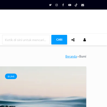
CARI
Beranda
»
Bumi
BUMI