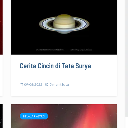
Cerita Cincin di Tata Surya
09/06/2022
5 menit baca
BELAJAR ASTRO