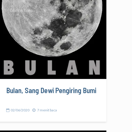
Bulan, Sang Dewi Pengiring Bumi
02/06/2020
7 menit baca