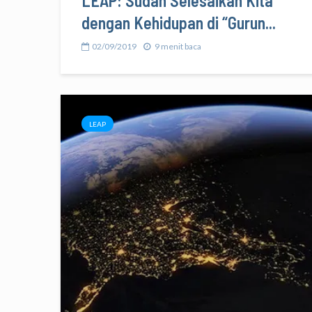
LEAP: Sudah Selesaikah Kita
dengan Kehidupan di “Gurun...
02/09/2019
9 menit baca
LEAP