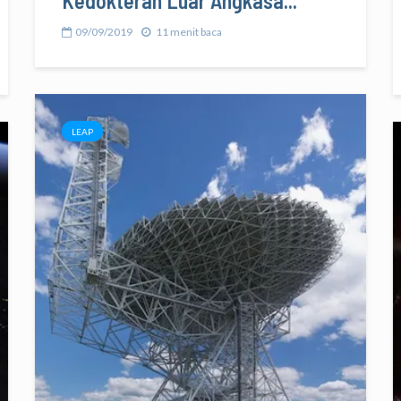
Kedokteran Luar Angkasa...
09/09/2019
11 menit baca
LEAP