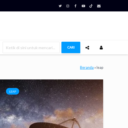
CARI
Beranda
»
leap
LEAP