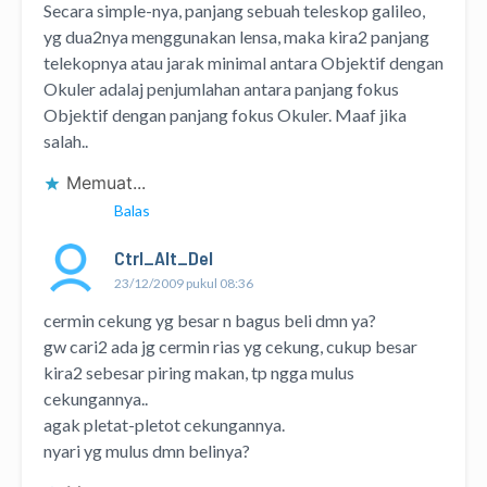
Secara simple-nya, panjang sebuah teleskop galileo,
yg dua2nya menggunakan lensa, maka kira2 panjang
telekopnya atau jarak minimal antara Objektif dengan
Okuler adalaj penjumlahan antara panjang fokus
Objektif dengan panjang fokus Okuler. Maaf jika
salah..
Memuat...
Balas
Ctrl_Alt_Del
23/12/2009 pukul 08:36
cermin cekung yg besar n bagus beli dmn ya?
gw cari2 ada jg cermin rias yg cekung, cukup besar
kira2 sebesar piring makan, tp ngga mulus
cekungannya..
agak pletat-pletot cekungannya.
nyari yg mulus dmn belinya?