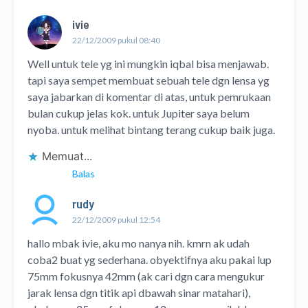
ivie
22/12/2009 pukul 08:40
Well untuk tele yg ini mungkin iqbal bisa menjawab.
tapi saya sempet membuat sebuah tele dgn lensa yg
saya jabarkan di komentar di atas, untuk pemrukaan
bulan cukup jelas kok. untuk Jupiter saya belum
nyoba. untuk melihat bintang terang cukup baik juga.
Memuat...
Balas
rudy
22/12/2009 pukul 12:54
hallo mbak ivie, aku mo nanya nih. kmrn ak udah
coba2 buat yg sederhana. obyektifnya aku pakai lup
75mm fokusnya 42mm (ak cari dgn cara mengukur
jarak lensa dgn titik api dbawah sinar matahari),