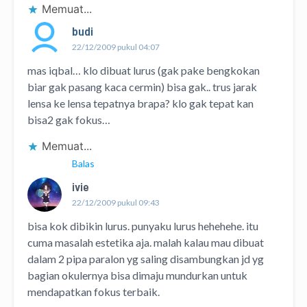
Memuat...
budi
22/12/2009 pukul 04:07
mas iqbal… klo dibuat lurus (gak pake bengkokan
biar gak pasang kaca cermin) bisa gak.. trus jarak
lensa ke lensa tepatnya brapa? klo gak tepat kan
bisa2 gak fokus…
Memuat...
Balas
ivie
22/12/2009 pukul 09:43
bisa kok dibikin lurus. punyaku lurus hehehehe. itu
cuma masalah estetika aja. malah kalau mau dibuat
dalam 2 pipa paralon yg saling disambungkan jd yg
bagian okulernya bisa dimaju mundurkan untuk
mendapatkan fokus terbaik.