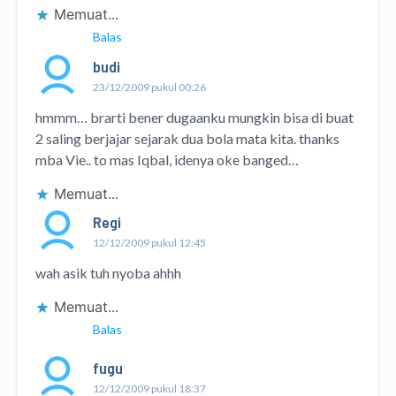
Memuat...
Balas
budi
23/12/2009 pukul 00:26
hmmm… brarti bener dugaanku mungkin bisa di buat
2 saling berjajar sejarak dua bola mata kita. thanks
mba Vie.. to mas Iqbal, idenya oke banged…
Memuat...
Regi
12/12/2009 pukul 12:45
wah asik tuh nyoba ahhh
Memuat...
Balas
fugu
12/12/2009 pukul 18:37