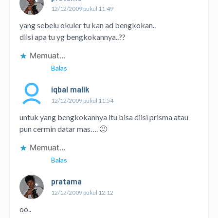
12/12/2009 pukul 11:49
yang sebelu okuler tu kan ad bengkokan..
diisi apa tu yg bengkokannya..??
Memuat...
Balas
iqbal malik
12/12/2009 pukul 11:54
untuk yang bengkokannya itu bisa diisi prisma atau
pun cermin datar mas…. 🙂
Memuat...
Balas
pratama
12/12/2009 pukul 12:12
oo..