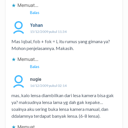
Memuat...
Balas
Yohan
15/12/2009 pukul 11:34
Mas Iqbal, fob + fok = L itu rumus yang gimana ya?
Mohon penjelasannya. Makasih.
Memuat...
Balas
nugie
16/12/2009 pukul 02:14
mas, kalo lensa diambilkan dari lesa kamera bisa gak
ya? maksudnya lensa lama yg dah gak kepake…
soalnya aku sering buka lensa kamera manual, dan
ddalamnya terdapat banyak lensa. (6-8 lensa).
Memuat...