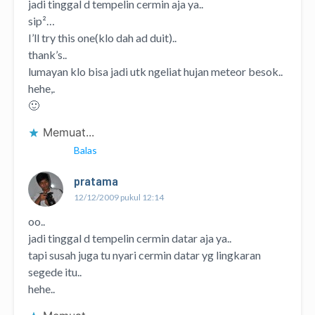
jadi tinggal d tempelin cermin aja ya..
sip²…
I’ll try this one(klo dah ad duit)..
thank’s..
lumayan klo bisa jadi utk ngeliat hujan meteor besok..
hehe,.
🙂
Memuat...
Balas
pratama
12/12/2009 pukul 12:14
oo..
jadi tinggal d tempelin cermin datar aja ya..
tapi susah juga tu nyari cermin datar yg lingkaran
segede itu..
hehe..