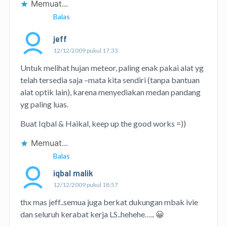
Memuat...
Balas
jeff
12/12/2009 pukul 17:33
Untuk melihat hujan meteor, paling enak pakai alat yg
telah tersedia saja –mata kita sendiri (tanpa bantuan
alat optik lain), karena menyediakan medan pandang
yg paling luas.
Buat Iqbal & Haikal, keep up the good works =))
Memuat...
Balas
iqbal malik
12/12/2009 pukul 18:57
thx mas jeff..semua juga berkat dukungan mbak ivie
dan seluruh kerabat kerja LS..hehehe….. 😀