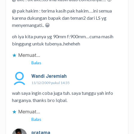
@ pak hakim : terima kasih pak hakim….ini semua
karena dukungan bapak dan teman2 dari LS yg
menyemangati.. 😀
oh iya kita punya yg 90mm f:900mm…cuma masih
binggung untuk tubenya..heheheh
Memuat...
Balas
Wandi Jeremiah
11/12/2009 pukul 14:35
wah saya ingin coba juga tuh. saya tunggu yah info
harganya. thanks bro Iqbal.
Memuat...
Balas
pratama