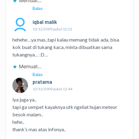
Memuat...
Balas
iqbal malik
12/12/2009 pukul 12:22
hehehe…ya mas..tapi kalau memang tidak ada, bisa
kok buat di tukang kaca, minta dibuatkan sama
tukangnya… :D…
Memuat...
Balas
pratama
12/12/2009 pukul 12:44
iya juga ya..
tapi ga sempet kayaknya utk ngeliat hujan meteor
besok malam..
hehe..
thank’s mas atas infonya..