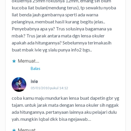
okulernya 25mm fokusnya 12mm, emang sih blum
kucoba liat bulan(mendung terus), tp sewaktu nyoba
liat benda jauh gambarnya sperti ada warna
pelanginya, membuat hasil kurang begitu jelas..
Penyebabnya apa ya? Trus solusinya bagamana ya
mbak? Trus jarak antara mata dgn lensa okuler
apakah ada hitungannya? Sebelumnya terimakasih
buat mbak ivie yg slalu punya info2 bgs..
Memuat...
Balas
ivie
05/01/2010 pukul 14:12
coba kamu maju mundurkan lensa buat dapetin gbr yg
tajam. untuk jarak mata dengan lensa okuler sih nggak
ada hitungannya. pertanyaan lainnya aku pelajari dulu
yah. mungkin Iqbal dkk bisa ngejawab…
Memuat...