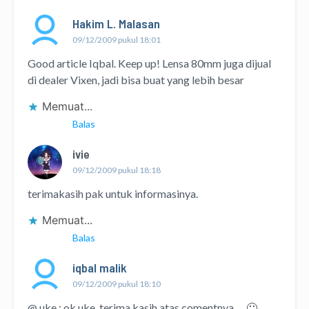
Hakim L. Malasan
09/12/2009 pukul 18:01
Good article Iqbal. Keep up! Lensa 80mm juga dijual
di dealer Vixen, jadi bisa buat yang lebih besar
Memuat...
Balas
ivie
09/12/2009 pukul 18:18
terimakasih pak untuk informasinya.
Memuat...
Balas
iqbal malik
09/12/2009 pukul 18:10
@ uke : ok uke..terima kasih atas comentnya…. 🙂