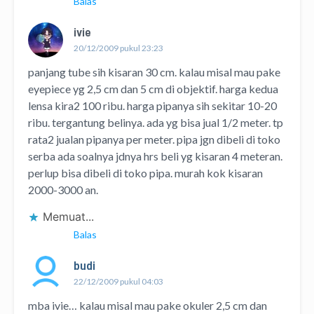
Balas
ivie
20/12/2009 pukul 23:23
panjang tube sih kisaran 30 cm. kalau misal mau pake
eyepiece yg 2,5 cm dan 5 cm di objektif. harga kedua
lensa kira2 100 ribu. harga pipanya sih sekitar 10-20
ribu. tergantung belinya. ada yg bisa jual 1/2 meter. tp
rata2 jualan pipanya per meter. pipa jgn dibeli di toko
serba ada soalnya jdnya hrs beli yg kisaran 4 meteran.
perlup bisa dibeli di toko pipa. murah kok kisaran
2000-3000 an.
Memuat...
Balas
budi
22/12/2009 pukul 04:03
mba ivie… kalau misal mau pake okuler 2,5 cm dan