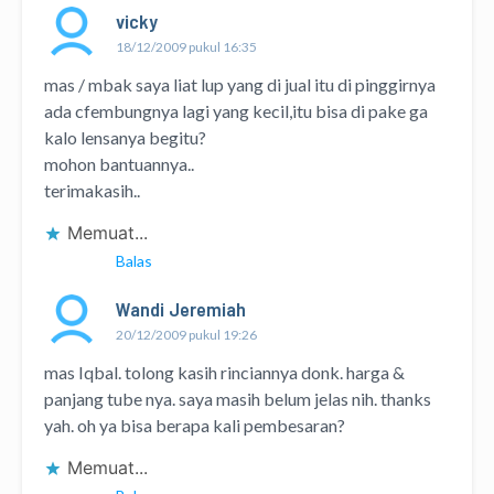
vicky
18/12/2009 pukul 16:35
mas / mbak saya liat lup yang di jual itu di pinggirnya
ada cfembungnya lagi yang kecil,itu bisa di pake ga
kalo lensanya begitu?
mohon bantuannya..
terimakasih..
Memuat...
Balas
Wandi Jeremiah
20/12/2009 pukul 19:26
mas Iqbal. tolong kasih rinciannya donk. harga &
panjang tube nya. saya masih belum jelas nih. thanks
yah. oh ya bisa berapa kali pembesaran?
Memuat...