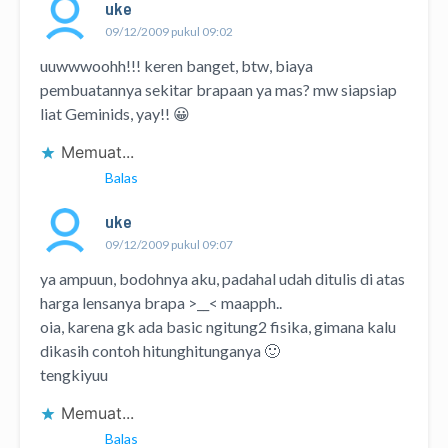
uke
09/12/2009 pukul 09:02
uuwwwoohh!!! keren banget, btw, biaya
pembuatannya sekitar brapaan ya mas? mw siapsiap
liat Geminids, yay!! 😀
Memuat...
Balas
uke
09/12/2009 pukul 09:07
ya ampuun, bodohnya aku, padahal udah ditulis di atas
harga lensanya brapa >__< maapph..
oia, karena gk ada basic ngitung2 fisika, gimana kalu
dikasih contoh hitunghitunganya 🙂
tengkiyuu
Memuat...
Balas