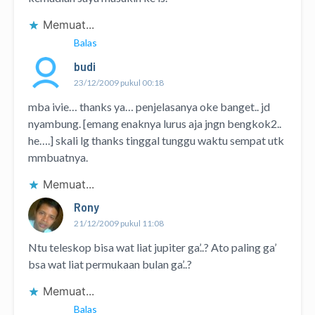
Memuat...
Balas
budi
23/12/2009 pukul 00:18
mba ivie… thanks ya… penjelasanya oke banget.. jd
nyambung. [emang enaknya lurus aja jngn bengkok2..
he….] skali lg thanks tinggal tunggu waktu sempat utk
mmbuatnya.
Memuat...
Rony
21/12/2009 pukul 11:08
Ntu teleskop bisa wat liat jupiter ga’..? Ato paling ga’
bsa wat liat permukaan bulan ga’..?
Memuat...
Balas