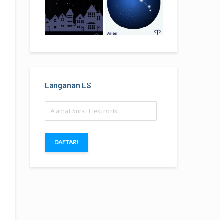
Langanan LS
Alamat
Surat
Elektronik
DAFTAR!