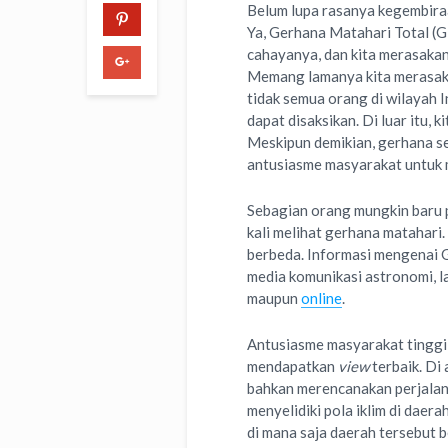
Belum lupa rasanya kegembiraa
Ya, Gerhana Matahari Total (G
cahayanya, dan kita merasakan
Memang lamanya kita merasakan
tidak semua orang di wilayah
dapat disaksikan. Di luar itu,
Meskipun demikian, gerhana s
antusiasme masyarakat untuk
Sebagian orang mungkin baru 
kali melihat gerhana matahari
berbeda. Informasi mengenai 
media komunikasi astronomi, la
maupun
online
.
Antusiasme masyarakat tinggi,
mendapatkan
view
terbaik. Di
bahkan merencanakan perjala
menyelidiki pola iklim di daer
di mana saja daerah tersebut 