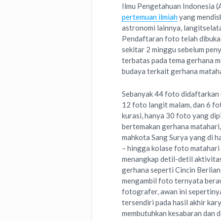
Ilmu Pengetahuan Indonesia 
pertemuan ilmiah
yang mendisk
astronomi lainnya, langitsel
Pendaftaran foto telah dibuka
sekitar 2 minggu sebelum peny
terbatas pada tema gerhana ma
budaya terkait gerhana mataha
Sebanyak 44 foto didaftarkan 
12 foto langit malam, dan 6 fo
kurasi, hanya 30 foto yang di
bertemakan gerhana matahari, 
mahkota Sang Surya yang di ha
– hingga kolase foto matahari
menangkap detil-detil aktivit
gerhana seperti Cincin Berlia
mengambil foto ternyata bera
fotografer, awan ini sepertin
tersendiri pada hasil akhir k
membutuhkan kesabaran dan de