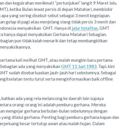
n dan kegairahan menikmati “pertunjukan” langit 9 Maret lalu.
MT), ketika Bulan lewat persis di depan Matahari, memblokir
 apa yang sering disebut-sebut sebagai 3 menit kegelapan.
 gelap di pagi atau menjelang siang tidak persis 3 menit dan
 Indonesia menyaksikan GMT. Hanya di
jalur totalitas
, GMT
 kita hanya dapat menyaksikan Gerhana Matahari Sebagian.
ebagian pun tidak kalah menarik dan tetap membangkitkan
 menyaksikannya.
pertama kali melihat GMT, atau malah mungkin baru pertama
. Sebagian ada yang menyaksikan
GMT 11 Juni 1983
. Tapi, kini
GMT sudah disebarluaskan jauh-jauh hari sebelumnya. Sebagai
ngitselatan tentu turut serta menginformasikan baik offline
 bahkan ada yang rela melancong ke daerah lain supaya
 antara orang-orang ini adalah pemburu gerhana. Mereka
nan mengejar gerhana berbulan-bulan sebelumnya dengan
ah yang dilalui gerhana. Penting bagi pemburu gerhana kapan dan
berpeluang besar tertutup awan atau malah hujan. Dalam