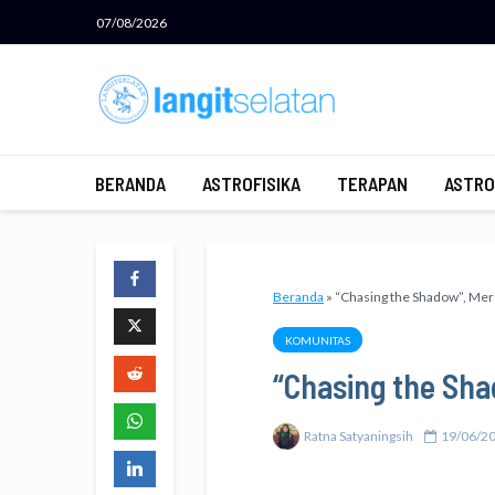
07/08/2026
BERANDA
ASTROFISIKA
TERAPAN
ASTRO
Beranda
»
“Chasing the Shadow”, Me
KOMUNITAS
“Chasing the Sh
Ratna Satyaningsih
19/06/2