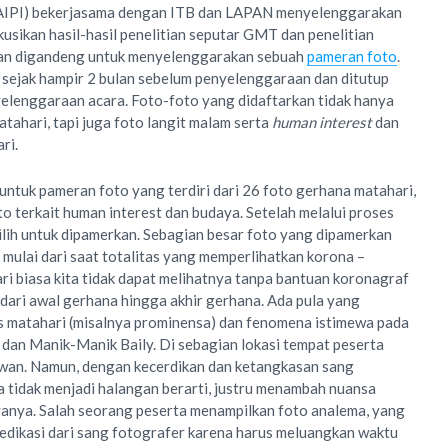
(AIPI) bekerjasama dengan ITB dan LAPAN menyelenggarakan
usikan hasil-hasil penelitian seputar GMT dan penelitian
atan digandeng untuk menyelenggarakan sebuah
pameran foto
.
 sejak hampir 2 bulan sebelum penyelenggaraan dan ditutup
elenggaraan acara. Foto-foto yang didaftarkan tidak hanya
tahari, tapi juga foto langit malam serta
human interest
dan
ri.
untuk pameran foto yang terdiri dari 26 foto gerhana matahari,
to terkait human interest dan budaya. Setelah melalui proses
pilih untuk dipamerkan. Sebagian besar foto yang dipamerkan
mulai dari saat totalitas yang memperlihatkan korona –
ri biasa kita tidak dapat melihatnya tanpa bantuan koronagraf
 dari awal gerhana hingga akhir gerhana. Ada pula yang
as matahari (misalnya prominensa) dan fenomena istimewa pada
n dan Manik-Manik Baily. Di sebagian lokasi tempat peserta
wan. Namun, dengan kecerdikan dan ketangkasan sang
ya tidak menjadi halangan berarti, justru menambah nuansa
aryanya. Salah seorang peserta menampilkan foto analema, yang
dikasi dari sang fotografer karena harus meluangkan waktu