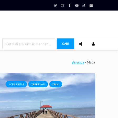
CARI
Beranda
»
Maba
KOMUNITAS
OBSERVASI
OPINI