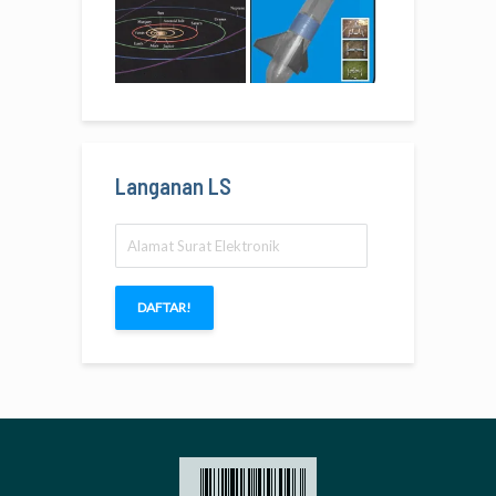
Langanan LS
Alamat
Surat
Elektronik
DAFTAR!