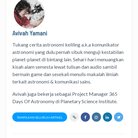
Avivah Yamani
Tukang cerita astronomi keliling
a.k.a
komunikator
astronomi
yang dulu pernah sibuk menguji kestabilan
planet-planet di bintang lain. Sehari-hari menuangkan
kisah alam semesta lewat
tulisan
dan
audio
sambil
bermain game dan sesekali menulis
makalah ilmiah
terkait astronomi &
komunikasi sains.
Avivah juga bekerja sebagai Project Manager
365
Days Of Astronomy
di
Planetary Science Institute
.
TAMPILKAN SELURUH ARTIKEL