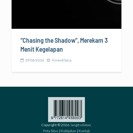
“Chasing the Shadow”, Merekam 3
Menit Kegelapan
19/06/2016
4 menit baca
Copyright © 2026.
langitselatan
.
Peta Situs
|
Kebijakan
|
Kontak