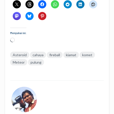
Menyukai ini:
Memuat...
Asteroid
cahaya
fireball
kiamat
komet
Meteor
pulung