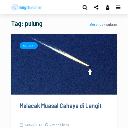
Tag: pulung
Beranda
»
pulung
METEOR
Melacak Muasal Cahaya di Langit
13/06/2014
7 menit baca