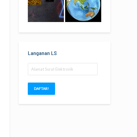
Langanan LS
Alamat
Surat
Elektronik
DAFTAR!