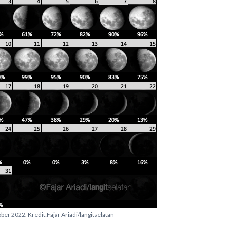
er 2022. Kredit:Fajar Ariadi/langitselatan