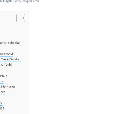
hi Inagaki/Getty Image/Canva
ahari Sebagian
 Draconid
 Taurid Selatan
 Orionid
urnus
ter
t Merkurius
Mars
22
022