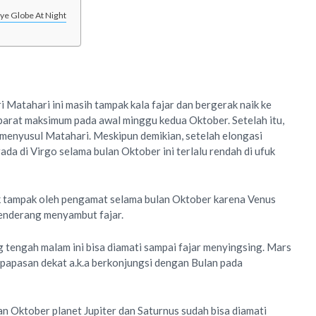
ye Globe At Night
i Matahari ini masih tampak kala fajar dan bergerak naik ke
i barat maksimum pada awal minggu kedua Oktober. Setelah itu,
menyusul Matahari. Meskipun demikian, setelah elongasi
da di Virgo selama bulan Oktober ini terlalu rendah di ufuk
idak tampak oleh pengamat selama bulan Oktober karena Venus
 benderang menyambut fajar.
g tengah malam ini bisa diamati sampai fajar menyingsing. Mars
erpapasan dekat a.k.a berkonjungsi dengan Bulan pada
an Oktober planet Jupiter dan Saturnus sudah bisa diamati