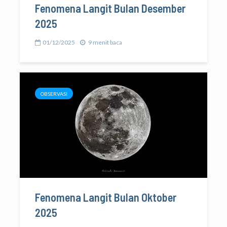
Fenomena Langit Bulan Desember
2025
01/12/2025
9 menit baca
OBSERVASI
Fenomena Langit Bulan Oktober
2025