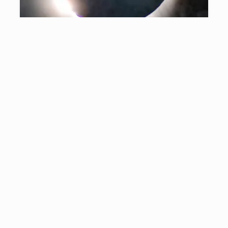
Sekilas Peristiwa Langit Tahun
2023
28/12/2022
19 menit baca
OBSERVASI