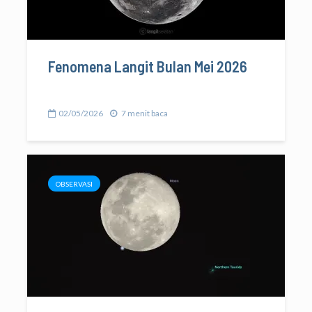
Fenomena Langit Bulan Mei 2026
02/05/2026
7 menit baca
OBSERVASI