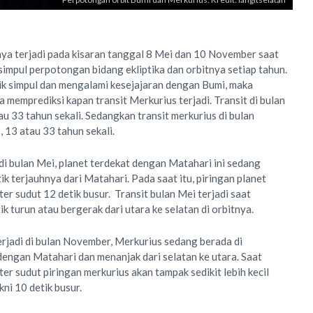
ya terjadi pada kisaran tanggal 8 Mei dan 10 November saat
k simpul perpotongan bidang ekliptika dan orbitnya setiap tahun.
tik simpul dan mengalami kesejajaran dengan Bumi, maka
isa memprediksi kapan transit Merkurius terjadi. Transit di bulan
au 33 tahun sekali. Sedangkan transit merkurius di bulan
, 13 atau 33 tahun sekali.
 di bulan Mei, planet terdekat dengan Matahari ini sedang
itik terjauhnya dari Matahari. Pada saat itu, piringan planet
er sudut 12 detik busur. Transit bulan Mei terjadi saat
k turun atau bergerak dari utara ke selatan di orbitnya.
erjadi di bulan November, Merkurius sedang berada di
t dengan Matahari dan menanjak dari selatan ke utara. Saat
er sudut piringan merkurius akan tampak sedikit lebih kecil
kni 10 detik busur.