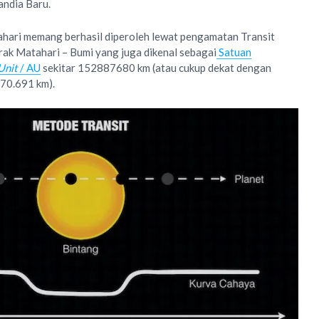
ndia Baru.
ahari memang berhasil diperoleh lewat pengamatan Transit
rak Matahari – Bumi yang juga dikenal sebagai
Satuan
Unit
/ AU
sekitar 152887680 km (atau cukup dekat dengan
870.691 km).