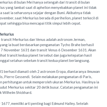
erkurius di bulan Mei hanya setengah dari transit di bulan
us yang lambat saat di aphelion menyebabkan planet ini tidak
ada saat ia seharusnya sejajar dengan Bumi. Akibatnya tidak
 November, saat Merkurius berada di perihelion, planet terkecil di
epat sehingga bisa mencapai titik simpul lebih cepat.
Merkurius
 transit Merkurius dan Venus adalah astronom Jerman,
 yang ia buat berdasarkan pengamatan Tycho Brahe berhasil
s 7 November 1631 dan transit Venus 6 Desember 1631. Akan
lihat transit kedua planet tersebut dan juga ketepatan hasil
nggal setahun sebelum transit kedua planet berlangsung.
31 berhasil diamati oleh 2 astronom Eropa, diantaranya ilmuwan
is, Pierre Gessendi. Selain melakukan pengamatan di Paris,
n perhitungan untuk memperoleh ukuran Merkurius. Hasilnya ia
dut Merkurius sekitar 20 detik busur. Catatan pengamatan ini
uk Wilhelm Shickhard.
1677, memiliki arti penting bagi Edmund Halley. Setelah