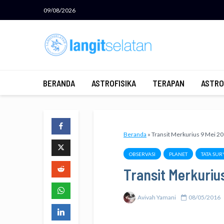
09/08/2026
BERANDA
ASTROFISIKA
TERAPAN
ASTRO
Beranda
»
Transit Merkurius 9 Mei 2
OBSERVASI
PLANET
TATA SUR
Transit Merkurius
Avivah Yamani
08/05/2016