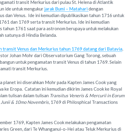
amati transit Merkurius dari pulau St. Helena di Atlantik
un ide untuk mengukur
jarak Bumi – Matahari
dengan
s dan Venus. Ide ini kemudian dipublikasikan tahun 1716 untuk
1761 dan 1769 serta transit Merkurius. Ide ini kemudian
nus tahun 1761 saat para astronom berupaya untuk melakukan
ah satunya di Hindia Belanda.
 transit Venus dan Merkurius tahun 1769 datang dari Batavia
.
astor Johan Mohr dari Observatorium Gang Torong, sebuah
 bangun untuk pengamatan transit Venus di tahun 1769. Selain
amati transit Merkurius.
ua planet ini diserahkan Mohr pada Kapten James Cook yang
wa ke Eropa. Catatan ini kemudian dikirim James Cook ke Royal
alam tulisan dalam tulisan
Transitus Veneris & Mercurii in Eorum
is Junii & 10mo Novembris
, 1769 di Philosphical Transactions
ovember 1769, Kapten James Cook melakukan pengamatan
rles Green, dari Te Whanganui-o-Hei atau Teluk Merkurius di