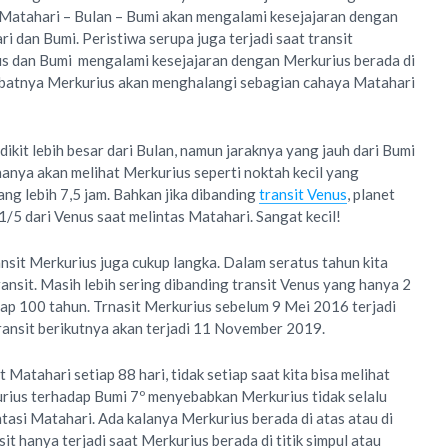
 Matahari – Bulan – Bumi akan mengalami kesejajaran dengan
i dan Bumi. Peristiwa serupa juga terjadi saat transit
us dan Bumi mengalami kesejajaran dengan Merkurius berada di
ibatnya Merkurius akan menghalangi sebagian cahaya Matahari
kit lebih besar dari Bulan, namun jaraknya yang jauh dari Bumi
nya akan melihat Merkurius seperti noktah kecil yang
ng lebih 7,5 jam. Bahkan jika dibanding
transit Venus
, planet
/5 dari Venus saat melintas Matahari. Sangat kecil!
ansit Merkurius juga cukup langka. Dalam seratus tahun kita
ransit. Masih lebih sering dibanding transit Venus yang hanya 2
tiap 100 tahun. Trnasit Merkurius sebelum 9 Mei 2016 terjadi
nsit berikutnya akan terjadi 11 November 2019.
atahari setiap 88 hari, tidak setiap saat kita bisa melihat
urius terhadap Bumi 7º menyebabkan Merkurius tidak selalu
tasi Matahari. Ada kalanya Merkurius berada di atas atau di
it hanya terjadi saat Merkurius berada di titik simpul atau