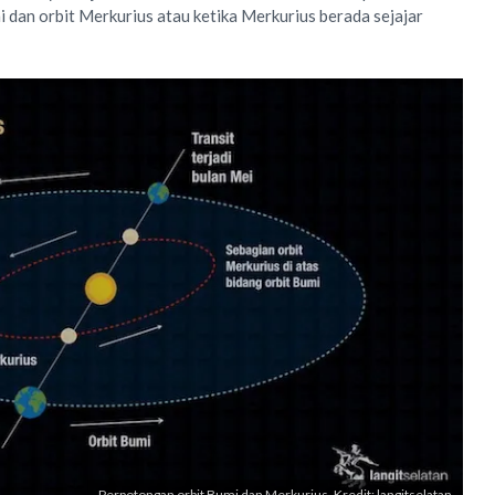
 dan orbit Merkurius atau ketika Merkurius berada sejajar
Perpotongan orbit Bumi dan Merkurius. Kredit: langitselatan