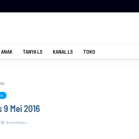
 ANAK
TANYA LS
KANAL LS
TOKO
016
YA
 9 Mei 2016
8 menit baca