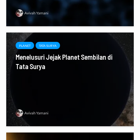
Avivah Yamani
PLANET
TATA SURYA
Menelusuri Jejak Planet Sembilan di
Tata Surya
Avivah Yamani