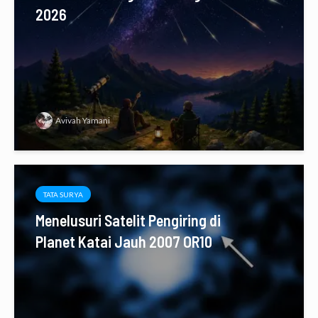
2026
Avivah Yamani
TATA SURYA
Menelusuri Satelit Pengiring di
Planet Katai Jauh 2007 OR10