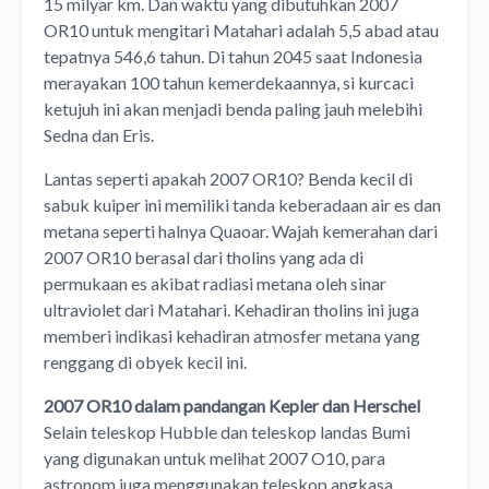
15 milyar km. Dan waktu yang dibutuhkan 2007
OR10 untuk mengitari Matahari adalah 5,5 abad atau
tepatnya 546,6 tahun. Di tahun 2045 saat Indonesia
merayakan 100 tahun kemerdekaannya, si kurcaci
ketujuh ini akan menjadi benda paling jauh melebihi
Sedna dan Eris.
Lantas seperti apakah 2007 OR10? Benda kecil di
sabuk kuiper ini memiliki tanda keberadaan air es dan
metana seperti halnya Quaoar. Wajah kemerahan dari
2007 OR10 berasal dari tholins yang ada di
permukaan es akibat radiasi metana oleh sinar
ultraviolet dari Matahari. Kehadiran tholins ini juga
memberi indikasi kehadiran atmosfer metana yang
renggang di obyek kecil ini.
2007 OR10 dalam pandangan Kepler dan Herschel
Selain teleskop Hubble dan teleskop landas Bumi
yang digunakan untuk melihat 2007 O10, para
astronom juga menggunakan teleskop angkasa