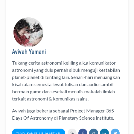
Avivah Yamani
Tukang cerita astronomi keliling
a.k.a
komunikator
astronomi
yang dulu pernah sibuk menguji kestabilan
planet-planet di bintang lain. Sehari-hari menuangkan
kisah alam semesta lewat
tulisan
dan
audio
sambil
bermain game dan sesekali menulis
makalah ilmiah
terkait astronomi &
komunikasi sains.
Avivah juga bekerja sebagai Project Manager
365
Days Of Astronomy
di
Planetary Science Institute
.
TAMPILKAN SELURUH ARTIKEL