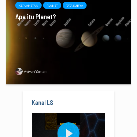
KEPLANETAN
PLANET
TATA SURYA
Apa itu Planet?
Avivah Yamani
Kanal LS