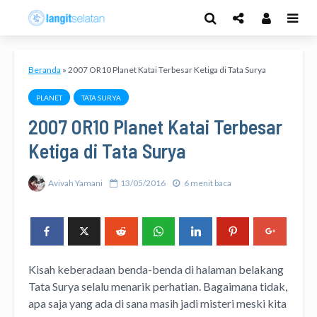
Beranda
»
2007 OR10 Planet Katai Terbesar Ketiga di Tata Surya
PLANET
TATA SURYA
2007 OR10 Planet Katai Terbesar
Ketiga di Tata Surya
Avivah Yamani
13/05/2016
6 menit baca
Kisah keberadaan benda-benda di halaman belakang
Tata Surya selalu menarik perhatian. Bagaimana tidak,
apa saja yang ada di sana masih jadi misteri meski kita