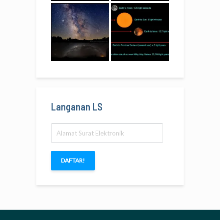
Langanan LS
Alamat
Surat
Elektronik
DAFTAR!