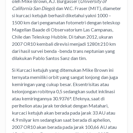
oleh Mike Brown, A.J. Burgasser (
University of
California San Diego
) dan W.C. Fraser (MIT), diameter
si kurcaci ketujuh berhasil diketahui yakni 1000 –
1500 km dari pengamatan fotometri dengan teleskop
Magellan Baade di Observatorium Las Campanas,
Chile dan Teleskop Hubble. Di tahun 2012, ukuran
2007 OR10 kembali direvisi menjadi 1280±210 km
dari hasil survei benda -benda trans neptunian yang
dilakukan Pablo Santos Sanz dan tim.
Si Kurcaci ketujuh yang ditemukan Mike Brown ini
ternyata memiliki orbit yang sangat lonjong dan juga
kemiringan yang cukup besar. Eksentrisitas atau
kelonjongan robitnya 0,5 sedangkan sudut inklinasi
atau kemiringannya 30.9376°. Efeknya, saat di
perihelion atau jarak terdekat dengan Matahari,
kurcaci ketujuh akan berada pada jarak 33 AU atau
4.9 milyar km sedangkan saat berada di aphelion,
2007 OR10 akan berada pada jarak 100,66 AU atau