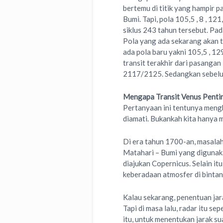
bertemu di titik yang hampir 
Bumi. Tapi, pola 105,5 , 8 , 1
siklus 243 tahun tersebut. Pad
Pola yang ada sekarang akan 
ada pola baru yakni 105,5 , 12
transit terakhir dari pasangan
2117/2125. Sedangkan sebelum
Mengapa Transit Venus Penti
Pertanyaan ini tentunya mengh
diamati. Bukankah kita hanya m
Di era tahun 1700-an, masalah
Matahari – Bumi yang digunaka
diajukan Copernicus. Selain it
keberadaan atmosfer di bintang
Kalau sekarang, penentuan jar
Tapi di masa lalu, radar itu 
itu, untuk menentukan jarak s