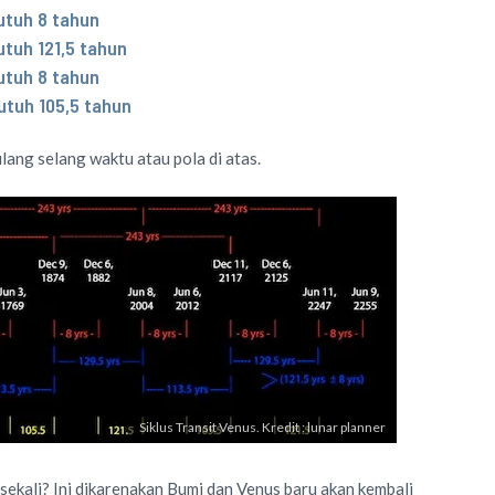
butuh 8 tahun
utuh 121,5 tahun
butuh 8 tahun
butuh 105,5 tahun
lang selang waktu atau pola di atas.
Siklus Transit Venus. Kredit : lunar planner
ekali? Ini dikarenakan Bumi dan Venus baru akan kembali