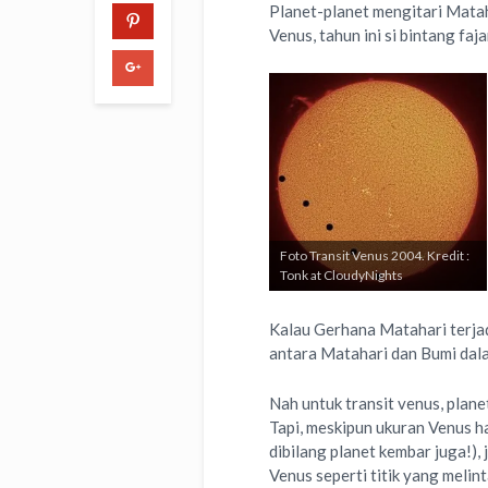
Planet-planet mengitari Matah
Venus, tahun ini si bintang faj
Foto Transit Venus 2004. Kredit :
Tonk at CloudyNights
Kalau Gerhana Matahari terjad
antara Matahari dan Bumi dalam
Nah untuk transit venus, plane
Tapi, meskipun ukuran Venus h
dibilang planet kembar juga!)
Venus seperti titik yang melin