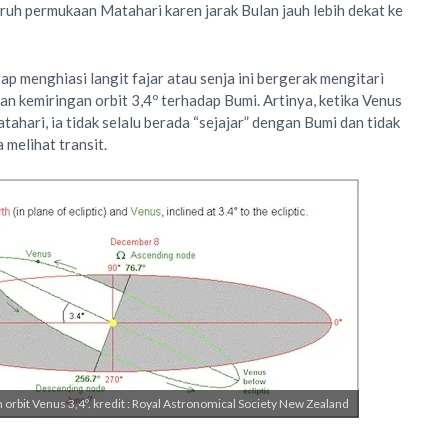
ruh permukaan Matahari karen jarak Bulan jauh lebih dekat ke
ap menghiasi langit fajar atau senja ini bergerak mengitari
n kemiringan orbit 3,4º terhadap Bumi. Artinya, ketika Venus
tahari, ia tidak selalu berada “sejajar” dengan Bumi dan tidak
a melihat transit.
orbit Venus 3,4º. kredit : Royal Astronomical Society New Zealand