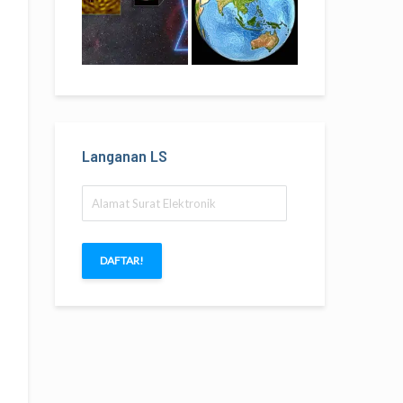
Langanan LS
Alamat
Surat
Elektronik
DAFTAR!