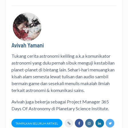
Avivah Yamani
Tukang cerita astronomi keliling
a.k.a
komunikator
astronomi
yang dulu pernah sibuk menguji kestabilan
planet-planet di bintang lain. Sehari-hari menuangkan
kisah alam semesta lewat
tulisan
dan
audio
sambil
bermain game dan sesekali menulis
makalah ilmiah
terkait astronomi &
komunikasi sains.
Avivah juga bekerja sebagai Project Manager
365
Days Of Astronomy
di
Planetary Science Institute
.
TAMPILKAN SELURUH ARTIKEL