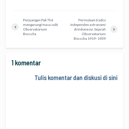
Perjuangan Pak Thé
Permulaan tradisi
mengarungi masa sulit
independen astronomi
Observatorium
di Indonesia: Sejarah
Bosscha
Observatorium
Bosscha 1919–1939
1 komentar
Tulis komentar dan diskusi di sini