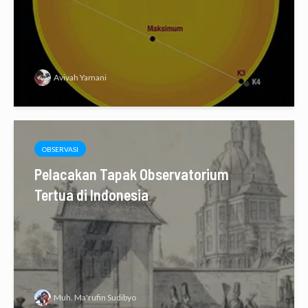
Avivah Yamani
OBSERVASI
Pelacakan Tapak Observatorium
Tertua di Indonesia
Muh. Ma'rufin Sudibyo