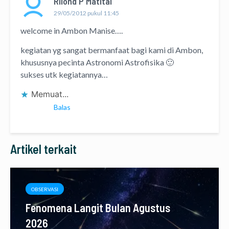
Rilond P Matital
29/05/2012 pukul 11:45
welcome in Ambon Manise….
kegiatan yg sangat bermanfaat bagi kami di Ambon,
khususnya pecinta Astronomi Astrofisika 🙂
sukses utk kegiatannya…
Memuat...
Balas
Artikel terkait
OBSERVASI
Fenomena Langit Bulan Agustus
2026