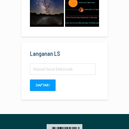
Langanan LS
Alamat
Surat
Elektronik
DAFTAR!