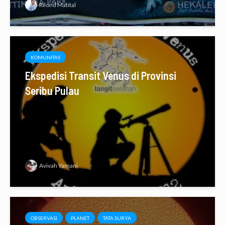
Rilond Matital
KOMUNITAS
Ekspedisi Transit Venus di Provinsi
Seribu Pulau
Avivah Yamani
OBSERVASI
PLANET
TATA SURYA