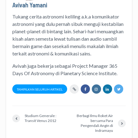
Avivah Yamani
Tukang cerita astronomi keliling
a.k.a
komunikator
astronomi
yang dulu pernah sibuk menguji kestabilan
planet-planet di bintang lain. Sehari-hari menuangkan
kisah alam semesta lewat
tulisan
dan
audio
sambil
bermain game dan sesekali menulis
makalah ilmiah
terkait astronomi &
komunikasi sains.
Avivah juga bekerja sebagai Project Manager
365
Days Of Astronomy
di
Planetary Science Institute
.
TAMPILKAN SELURUH ARTIKEL
Studium Generale :
Berbagi Ilmu Roket Air
Transit Venus 2012
bersama Para
Pengendali Angin di
Indramayu