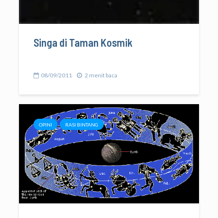
Singa di Taman Kosmik
08/09/2011
2 menit baca
OPINI
RASI BINTANG