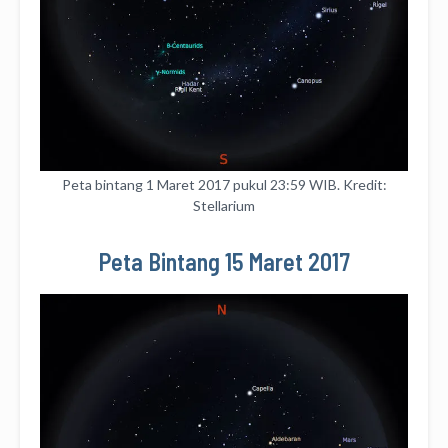
Peta bintang 1 Maret 2017 pukul 23:59 WIB. Kredit:
Stellarium
Peta Bintang 15 Maret 2017