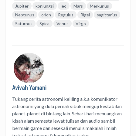
Jupiter
konjungsi
leo
Mars
Merkurius
Neptunus
orion
Regulus
Rigel
sagittarius
Saturnus
Spica
Venus
Virgo
Avivah Yamani
Tukang cerita astronomi keliling
a.k.a
komunikator
astronomi
yang dulu pernah sibuk menguji kestabilan
planet-planet di bintang lain. Sehari-hari menuangkan
kisah alam semesta lewat
tulisan
dan
audio
sambil
bermain game dan sesekali menulis
makalah ilmiah
terkait astronomi &
komunikasi sains.