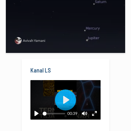
Avivah Yamani
Kanal LS