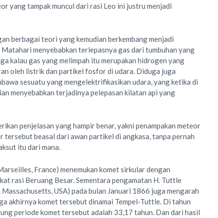
r yang tampak muncul dari rasi Leo ini justru menjadi
ngan berbagai teori yang kemudian berkembang menjadi
ah Matahari menyebabkan terlepasnya gas dari tumbuhan yang
 juga kalau gas yang melimpah itu merupakan hidrogen yang
oleh listrik dan partikel fosfor di udara. Diduga juga
awa sesuatu yang mengelektrifikasikan udara, yang ketika di
ian menyebabkan terjadinya pelepasan kilatan api yang
ikan penjelasan yang hampir benar, yakni penampakan meteor
 tersebut beasal dari awan partikel di angkasa, tanpa pernah
ksut itu dari mana.
Marseilles, France) menemukan komet sirkular dengan
kat rasi Beruang Besar. Sementara pengamatan H. Tuttle
,
Massachusetts, USA) pada bulan Januari 1866 juga mengarah
a akhirnya komet tersebut dinamai Tempel-Tuttle. Di tahun
ng periode komet tersebut adalah 33,17 tahun. Dan dari hasil