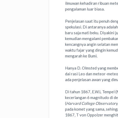
ilmuwan kehadiran ribuan meteo
pengalaman luar biasa.
Penjelasan saat itu penuh de
spekulasi. Di antaranya adal
baru saja mati beku. Diyakini
kemudian mengalami pembakaran 
kencangnya angin selatan memb
waktu fajar yang dingin kemud
mengarah ke Bumi.
Hanya D. Olmsted yang member
dai rasi Leo dan meteor-meteor
ada penjelasan awan yang dima
Di tahun 1867, E.W.L Tempel (
kecerlangan 6 magnitudo di de
(
Harvard College Observatory
pada komet yang sama, sehingg
1867, T von Oppolzer menghitu