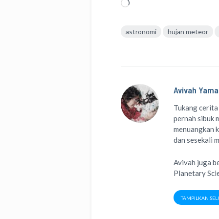
Memuat...
astronomi
hujan meteor
Avivah Yama
Tukang cerita
pernah sibuk m
menuangkan k
dan sesekali 
Avivah juga b
Planetary Sci
TAMPILKAN SEL