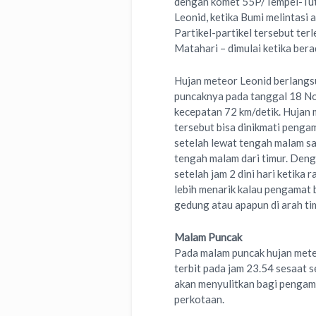
dengan komet 55P/Tempel-Tutt
Leonid, ketika Bumi melintasi 
Partikel-partikel tersebut te
Matahari – dimulai ketika berad
Hujan meteor Leonid berlangs
puncaknya pada tanggal 18 N
kecepatan 72 km/detik. Hujan 
tersebut bisa dinikmati pengam
setelah lewat tengah malam sam
tengah malam dari timur. Deng
setelah jam 2 dini hari ketika 
lebih menarik kalau pengamat
gedung atau apapun di arah ti
Malam Puncak
Pada malam puncak hujan meteo
terbit pada jam 23.54 sesaat 
akan menyulitkan bagi pengama
perkotaan.