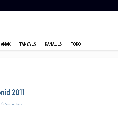
 ANAK
TANYA LS
KANAL LS
TOKO
nid 2011
5 menit baca