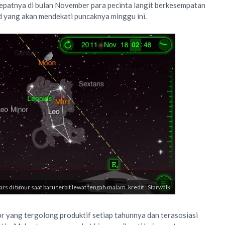
tepatnya di bulan November para pecinta langit berkesempatan
d yang akan mendekati puncaknya minggu ini.
rs di timur saat baru terbit lewat tengah malam. kredit : Starwalk
 yang tergolong produktif setiap tahunnya dan terasosiasi