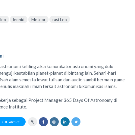
leo
leonid
Meteor
rasi Leo
ni
 astronomi keliling
a.k.a
komunikator astronomi
yang dulu
enguji kestabilan planet-planet di bintang lain. Sehari-hari
isah alam semesta lewat
tulisan
dan
audio
sambil bermain game
menulis
makalah ilmiah
terkait astronomi &
komunikasi sains.
ekerja sebagai Project Manager
365 Days Of Astronomy
di
ence Institute
.
URUH ARTIKEL