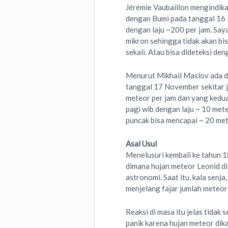
Jérémie Vaubaillon mengindika
dengan Bumi pada tanggal 16
dengan laju ~200 per jam. Saya
mikron sehingga tidak akan bis
sekali. Atau bisa dideteksi de
Menurut Mikhail Maslov ada d
tanggal 17 November sekitar j
meteor per jam dan yang kedua
pagi wib dengan laju ~ 10 mete
puncak bisa mencapai ~ 20 met
Asal Usul
Menelusuri kembali ke tahun 1
dimana hujan meteor Leonid di
astronomi. Saat itu, kala senj
menjelang fajar jumlah meteo
Reaksi di masa itu jelas tidak 
panik karena hujan meteor dik