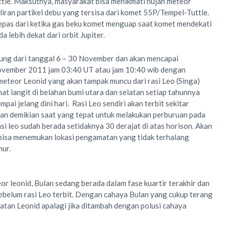
le. Maksutnya, masyarakat bisa menikmati hujan meteor
aliran partikel debu yang tersisa dari komet 55P/Tempel-Tuttle.
rlepas dari ketika gas beku komet menguap saat komet mendekati
a lebih dekat dari orbit Jupiter.
ung dari tanggal 6 – 30 November dan akan mencapai
ovember 2011 jam 03:40 UT atau jam 10:40 wib dengan
meteor Leonid yang akan tampak muncu dari rasi Leo (Singa)
at langit di belahan bumi utara dan selatan setiap tahunnya
pai jelang dini hari. Rasi Leo sendiri akan terbit sekitar
an demikian saat yang tepat untuk melakukan perburuan pada
rasi leo sudah berada setidaknya 30 derajat di atas horison. Akan
 bisa menemukan lokasi pengamatan yang tidak terhalang
mur.
r leonid, Bulan sedang berada dalam fase kuartir terakhir dan
sebelum rasi Leo terbit. Dengan cahaya Bulan yang cukup terang
tan Leonid apalagi jika ditambah dengan polusi cahaya