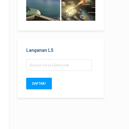
Langanan LS
Alamat
Surat
Elektronik
DAFTAR!