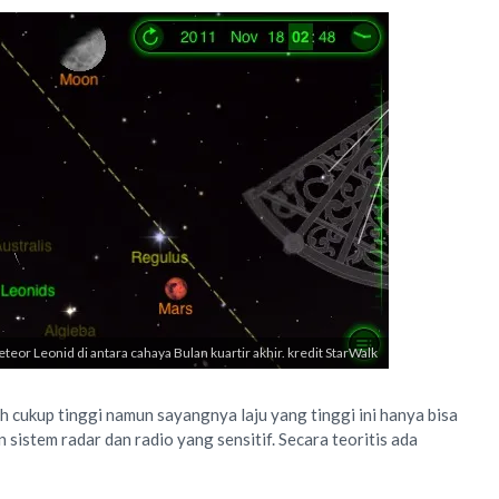
teor Leonid di antara cahaya Bulan kuartir akhir. kredit StarWalk
ih cukup tinggi namun sayangnya laju yang tinggi ini hanya bisa
istem radar dan radio yang sensitif. Secara teoritis ada