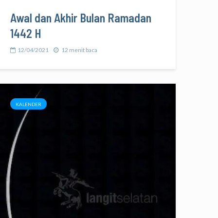
Awal dan Akhir Bulan Ramadan
1442 H
12/04/2021
12 menit baca
KALENDER