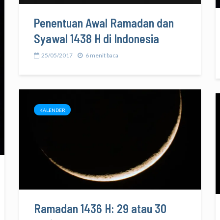
Penentuan Awal Ramadan dan
Syawal 1438 H di Indonesia
25/05/2017
6 menit baca
KALENDER
Ramadan 1436 H: 29 atau 30