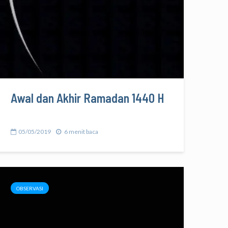
Awal dan Akhir Ramadan 1440 H
05/05/2019
6 menit baca
OBSERVASI