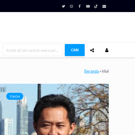
CARI
Beranda
»
hilal
TOKOH