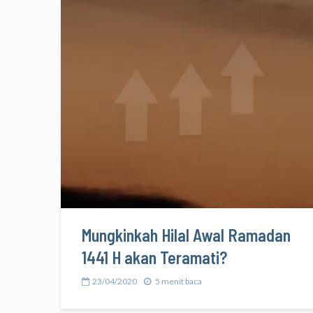
Mungkinkah Hilal Awal Ramadan
1441 H akan Teramati?
23/04/2020
5 menit baca