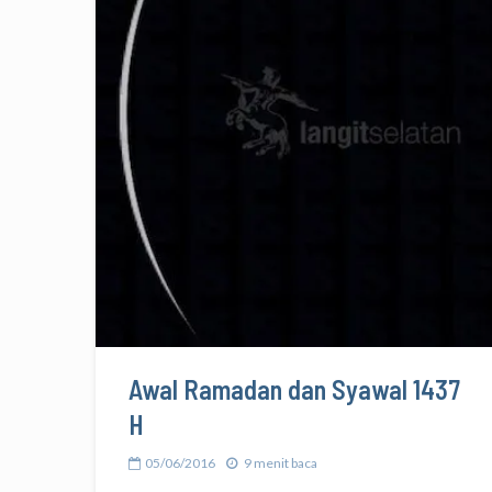
Awal Ramadan dan Syawal 1437
H
05/06/2016
9 menit baca