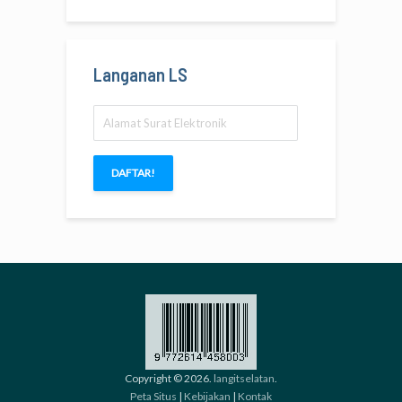
Langanan LS
Alamat
Surat
Elektronik
DAFTAR!
Copyright © 2026.
langitselatan
.
Peta Situs
|
Kebijakan
|
Kontak