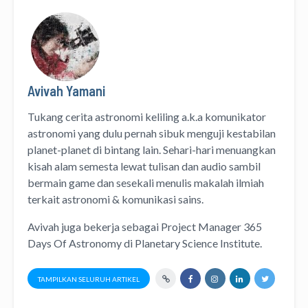
Avivah Yamani
Tukang cerita astronomi keliling
a.k.a
komunikator
astronomi
yang dulu pernah sibuk menguji kestabilan
planet-planet di bintang lain. Sehari-hari menuangkan
kisah alam semesta lewat
tulisan
dan
audio
sambil
bermain game dan sesekali menulis
makalah ilmiah
terkait astronomi &
komunikasi sains.
Avivah juga bekerja sebagai Project Manager
365
Days Of Astronomy
di
Planetary Science Institute
.
TAMPILKAN SELURUH ARTIKEL