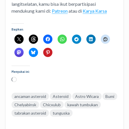
langitselatan, kamu bisa ikut berpartisipasi
mendukung kami di:
Patreon
atau di
Karya Karsa
Bagikan:
Menyukai ini:
Memuat...
ancaman asteroid
Asteroid
Astro Wicara
Bumi
Chelyabinsk
Chicxulub
kawah tumbukan
tabrakan asteroid
tunguska