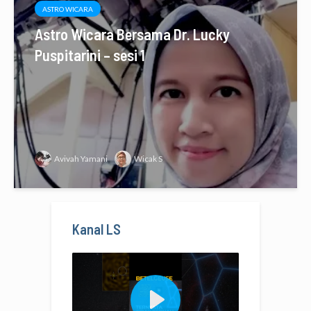
ASTRO WICARA
Astro Wicara Bersama Dr. Lucky
Puspitarini – sesi 1
Avivah Yamani
Wicak S
Kanal LS