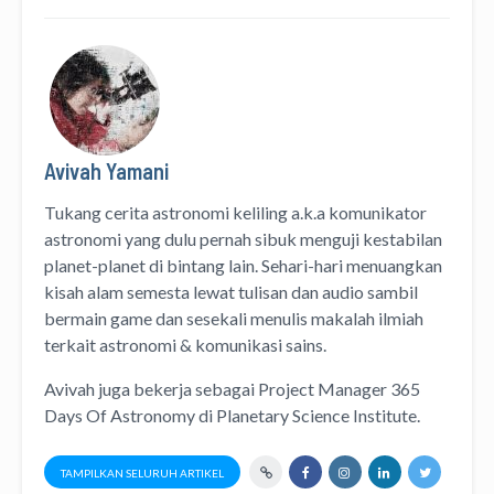
Avivah Yamani
Tukang cerita astronomi keliling
a.k.a
komunikator
astronomi
yang dulu pernah sibuk menguji kestabilan
planet-planet di bintang lain. Sehari-hari menuangkan
kisah alam semesta lewat
tulisan
dan
audio
sambil
bermain game dan sesekali menulis
makalah ilmiah
terkait astronomi &
komunikasi sains.
Avivah juga bekerja sebagai Project Manager
365
Days Of Astronomy
di
Planetary Science Institute
.
TAMPILKAN SELURUH ARTIKEL