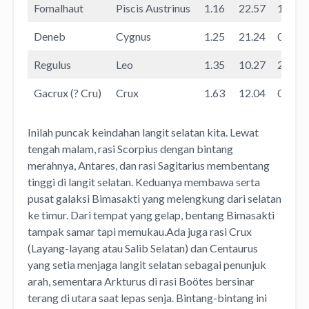
Fomalhaut
Piscis Austrinus
1.16
22.57
11.26
Deneb
Cygnus
1.25
21.24
08.26
Regulus
Leo
1.35
10.27
22.17
Gacrux (? Cru)
Crux
1.63
12.04
01.29
Inilah puncak keindahan langit selatan kita. Lewat
tengah malam, rasi Scorpius dengan bintang
merahnya, Antares, dan rasi Sagitarius membentang
tinggi di langit selatan. Keduanya membawa serta
pusat galaksi Bimasakti yang melengkung dari selatan
ke timur. Dari tempat yang gelap, bentang Bimasakti
tampak samar tapi memukau.Ada juga rasi Crux
(Layang-layang atau Salib Selatan) dan Centaurus
yang setia menjaga langit selatan sebagai penunjuk
arah, sementara Arkturus di rasi Boötes bersinar
terang di utara saat lepas senja. Bintang-bintang ini