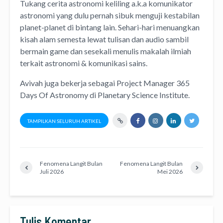
Tukang cerita astronomi keliling
a.k.a
komunikator
astronomi
yang dulu pernah sibuk menguji kestabilan
planet-planet di bintang lain. Sehari-hari menuangkan
kisah alam semesta lewat
tulisan
dan
audio
sambil
bermain game dan sesekali menulis
makalah ilmiah
terkait astronomi &
komunikasi sains.
Avivah juga bekerja sebagai Project Manager
365
Days Of Astronomy
di
Planetary Science Institute
.
TAMPILKAN SELURUH ARTIKEL
Fenomena Langit Bulan
Fenomena Langit Bulan
Juli 2026
Mei 2026
Tulis Komentar