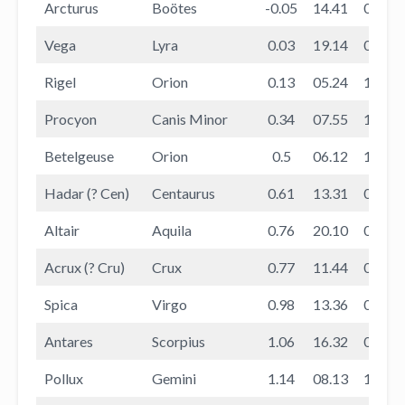
Arcturus
Boötes
-0.05
14.41
02.20
Vega
Lyra
0.03
19.14
06.28
Rigel
Orion
0.13
05.24
17.34
Procyon
Canis Minor
0.34
07.55
19.52
Betelgeuse
Orion
0.5
06.12
18.07
Hadar (? Cen)
Centaurus
0.61
13.31
03.08
Altair
Aquila
0.76
20.10
08.00
Acrux (? Cru)
Crux
0.77
11.44
01.37
Spica
Virgo
0.98
13.36
01.45
Antares
Scorpius
1.06
16.32
04.57
Pollux
Gemini
1.14
08.13
19.46