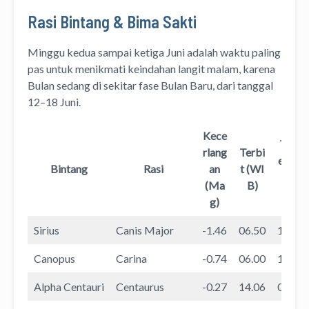
Rasi Bintang & Bima Sakti
Minggu kedua sampai ketiga Juni adalah waktu paling
pas untuk menikmati keindahan langit malam, karena
Bulan sedang di sekitar fase Bulan Baru, dari tanggal
12–18 Juni.
Kece
Terb
rlang
Terbi
enam
Bintang
Rasi
an
t (WI
(WI
(Ma
B)
B)
g)
Sirius
Canis Major
-1.46
06.50
19.09
Canopus
Carina
-0.74
06.00
19.15
Alpha Centauri
Centaurus
-0.27
14.06
03.45