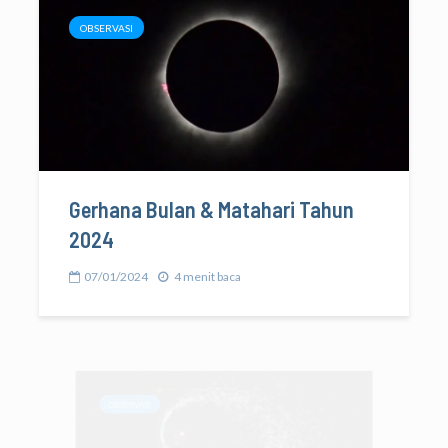
OBSERVASI
Gerhana Bulan & Matahari Tahun
2024
07/01/2024
4 menit baca
OBSERVASI