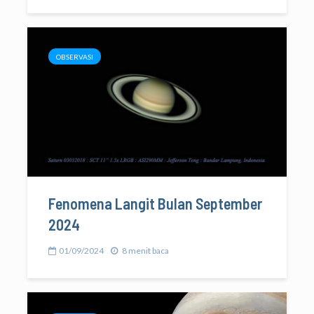
OBSERVASI
Fenomena Langit Bulan September
2024
01/09/2024
8 menit baca