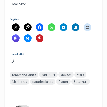
Clear Sky!
Bagikan:
Menyukai ini:
Memuat...
fenomena langit
juni 2024
Jupiter
Mars
Merkurius
parade planet
Planet
Saturnus