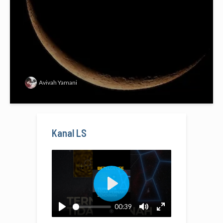
Avivah Yamani
Kanal LS