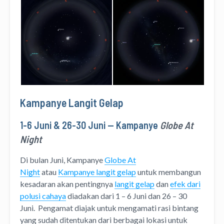
Kampanye Langit Gelap
1-6 Juni & 26-30 Juni — Kampanye
Globe At
Night
Di bulan Juni, Kampanye
Globe At
Night
atau
Kampanye langit gelap
untuk membangun
kesadaran akan pentingnya
langit gelap
dan
efek dari
polusi cahaya
diadakan dari 1 – 6 Juni dan 26 – 30
Juni. Pengamat diajak untuk mengamati rasi bintang
yang sudah ditentukan dari berbagai lokasi untuk