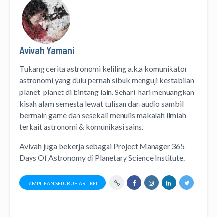
Avivah Yamani
Tukang cerita astronomi keliling
a.k.a
komunikator
astronomi
yang dulu pernah sibuk menguji kestabilan
planet-planet di bintang lain. Sehari-hari menuangkan
kisah alam semesta lewat
tulisan
dan
audio
sambil
bermain game dan sesekali menulis
makalah ilmiah
terkait astronomi &
komunikasi sains.
Avivah juga bekerja sebagai Project Manager
365
Days Of Astronomy
di
Planetary Science Institute
.
TAMPILKAN SELURUH ARTIKEL