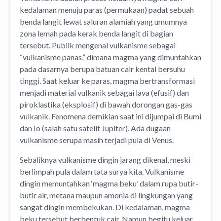
kedalaman menuju paras (permukaan) padat sebuah
benda langit lewat saluran alamiah yang umumnya
zona lemah pada kerak benda langit di bagian
tersebut. Publik mengenal vulkanisme sebagai
“vulkanisme panas,” dimana magma yang dimuntahkan
pada dasarnya berupa batuan cair kental bersuhu
tinggi. Saat keluar ke paras, magma bertransformasi
menjadi material vulkanik sebagai lava (efusif) dan
piroklastika (eksplosif) di bawah dorongan gas-gas
vulkanik. Fenomena demikian saat ini dijumpai di Bumi
dan Io (salah satu satelit Jupiter). Ada dugaan
vulkanisme serupa masih terjadi pula di Venus.
Sebaliknya vulkanisme dingin jarang dikenal, meski
berlimpah pula dalam tata surya kita. Vulkanisme
dingin memuntahkan ‘magma beku’ dalam rupa butir-
butir air, metana maupun amonia di lingkungan yang
sangat dingin membekukan. Di kedalaman, magma
beku tersebut berbentuk cair. Namun begitu keluar