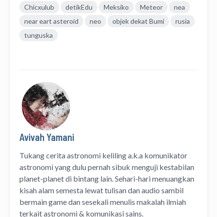
Chicxulub
detikEdu
Meksiko
Meteor
nea
near eart asteroid
neo
objek dekat Bumi
rusia
tunguska
Avivah Yamani
Tukang cerita astronomi keliling
a.k.a
komunikator
astronomi
yang dulu pernah sibuk menguji kestabilan
planet-planet di bintang lain. Sehari-hari menuangkan
kisah alam semesta lewat
tulisan
dan
audio
sambil
bermain game dan sesekali menulis
makalah ilmiah
terkait astronomi &
komunikasi sains.