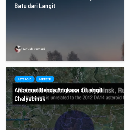
Batu dari Langit
Avivah Yamani
ASTEROID
METEOR
Ancaman Benda Angkasa di Langit
Chelyabinsk