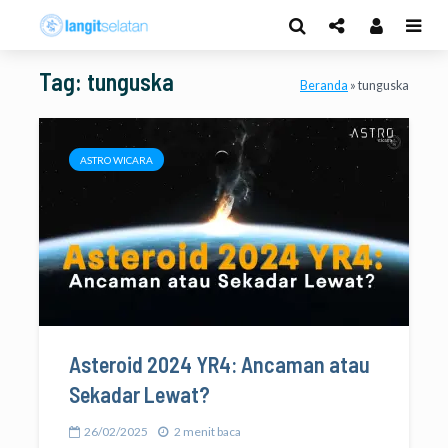
Tag: tunguska
Beranda
»
tunguska
ASTRO WICARA
Asteroid 2024 YR4: Ancaman atau
Sekadar Lewat?
26/02/2025
2 menit baca