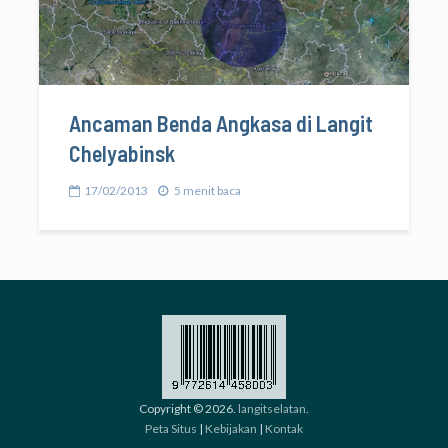
Ancaman Benda Angkasa di Langit
Chelyabinsk
17/02/2013
5 menit baca
Copyright © 2026.
langitselatan
.
Peta Situs
|
Kebijakan
|
Kontak