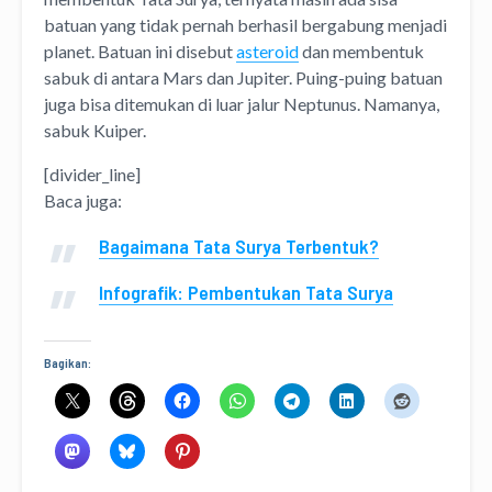
batuan yang tidak pernah berhasil bergabung menjadi
planet. Batuan ini disebut
asteroid
dan membentuk
sabuk di antara Mars dan Jupiter. Puing-puing batuan
juga bisa ditemukan di luar jalur Neptunus. Namanya,
sabuk Kuiper.
[divider_line]
Baca juga:
Bagaimana Tata Surya Terbentuk?
Infografik: Pembentukan Tata Surya
Bagikan: