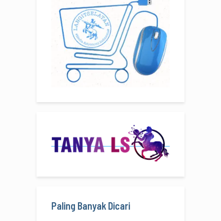
Paling Banyak Dicari