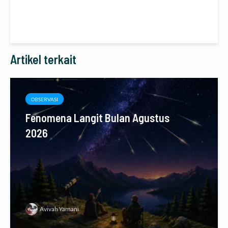
Artikel terkait
OBSERVASI
Fenomena Langit Bulan Agustus
2026
Avivah Yamani