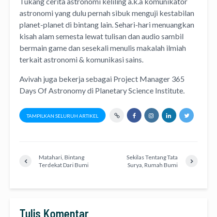
Tukang cerita astronomi keliling
a.k.a
komunikator
astronomi
yang dulu pernah sibuk menguji kestabilan
planet-planet di bintang lain. Sehari-hari menuangkan
kisah alam semesta lewat
tulisan
dan
audio
sambil
bermain game dan sesekali menulis
makalah ilmiah
terkait astronomi &
komunikasi sains.
Avivah juga bekerja sebagai Project Manager
365
Days Of Astronomy
di
Planetary Science Institute
.
TAMPILKAN SELURUH ARTIKEL
Matahari, Bintang
Sekilas Tentang Tata
Terdekat Dari Bumi
Surya, Rumah Bumi
Tulis Komentar