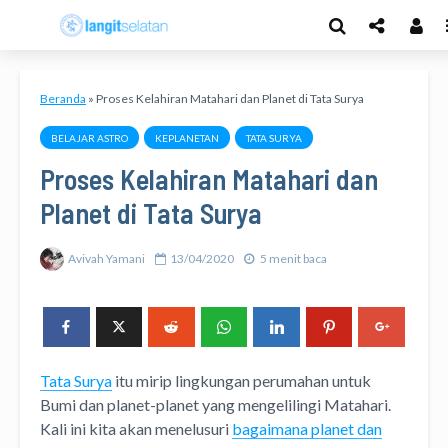
Beranda
»
Proses Kelahiran Matahari dan Planet di Tata Surya
BELAJAR ASTRO
KEPLANETAN
TATA SURYA
Proses Kelahiran Matahari dan
Planet di Tata Surya
Avivah Yamani
13/04/2020
5 menit baca
Tata Surya
itu mirip lingkungan perumahan untuk
Bumi dan planet-planet yang mengelilingi Matahari.
Kali ini kita akan menelusuri
bagaimana planet dan