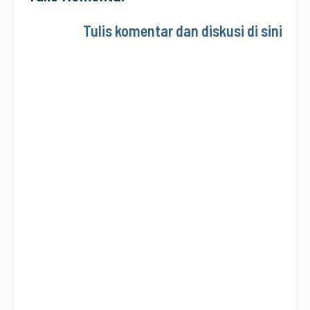
Tulis komentar dan diskusi di sini