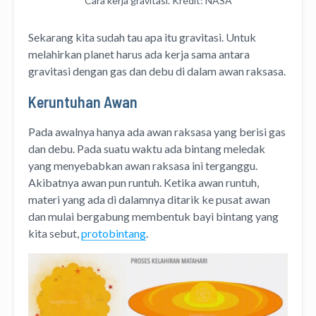
Cara kerja gravitasi. Kredit: NASA
Sekarang kita sudah tau apa itu gravitasi. Untuk
melahirkan planet harus ada kerja sama antara
gravitasi dengan gas dan debu di dalam awan raksasa.
Keruntuhan Awan
Pada awalnya hanya ada awan raksasa yang berisi gas
dan debu. Pada suatu waktu ada bintang meledak
yang menyebabkan awan raksasa ini terganggu.
Akibatnya awan pun runtuh. Ketika awan runtuh,
materi yang ada di dalamnya ditarik ke pusat awan
dan mulai bergabung membentuk bayi bintang yang
kita sebut,
protobintang
.