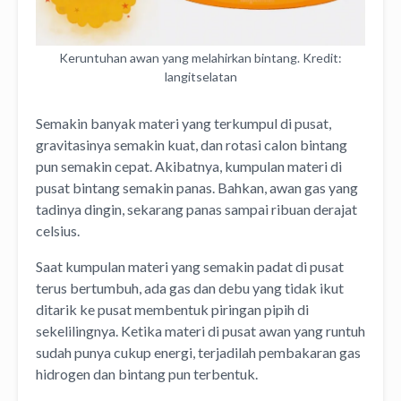
Keruntuhan awan yang melahirkan bintang. Kredit:
langitselatan
Semakin banyak materi yang terkumpul di pusat,
gravitasinya semakin kuat, dan rotasi calon bintang
pun semakin cepat. Akibatnya, kumpulan materi di
pusat bintang semakin panas. Bahkan, awan gas yang
tadinya dingin, sekarang panas sampai ribuan derajat
celsius.
Saat kumpulan materi yang semakin padat di pusat
terus bertumbuh, ada gas dan debu yang tidak ikut
ditarik ke pusat membentuk piringan pipih di
sekelilingnya. Ketika materi di pusat awan yang runtuh
sudah punya cukup energi, terjadilah pembakaran gas
hidrogen dan bintang pun terbentuk.