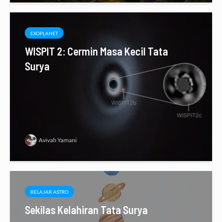
EXOPLANET
WISPIT 2: Cermin Masa Kecil Tata
Surya
Avivah Yamani
BELAJAR ASTRO
Sekilas Kelahiran Tata Surya