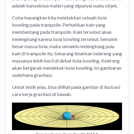
adalah banyaknya materi yang dipunyai suatu objek.
Coba bayangkan kita meletakkan sebuah bola
bowling pada trampolin. Perhatikan kain yang
membentang pada trampolin. Kain tersebut akan
melengkung karena bola bowling tersebut. Semakin
besar massa bola, maka semakin melengkung pula
kain di trampolin itu. Sekarang letakkan kelereng yang
massanya lebih kecil di dekat bola bowling. Kelereng
akan bergerak mendekati bola bowling. Ini gambaran
sederhana gravitasi.
Untuk lebih jelas, bisa dilihat pada gambar di ilustrasi
cara kerja gravitasi di bawah.