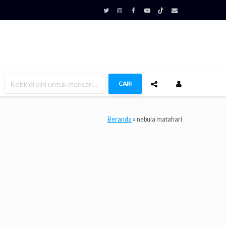
CARI
Beranda
»
nebula matahari